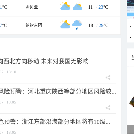
1
°C
11
/
23
°C
姆贝亚
7
°C
18
/
29
°C
纳钦吉阿
将向西北方向移动 未来对我国无影响
07
18:10
风险预警：河北重庆陕西等部分地区风险较...
07
18:05
预警：浙江东部沿海部分地区将有10级...
07
18:05