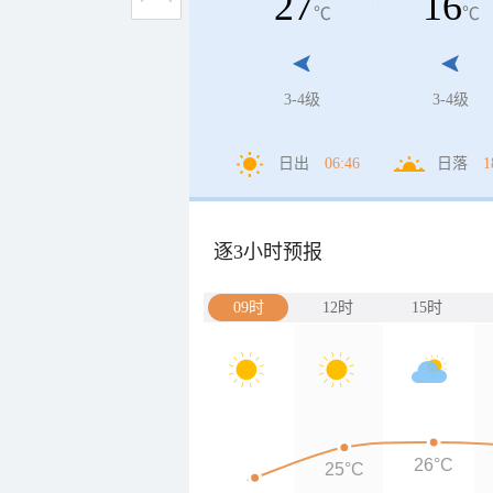
27
16
℃
℃
3-4级
3-4级
日出
06:46
日落
1
逐3小时预报
09时
12时
15时
26°C
25°C