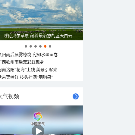
呼伦贝尔草原 藏着最治愈的蓝天白云
贵阳雨后晨雾缭绕 宛如水墨画卷
广西钦州雨后双彩虹现身
河南洛阳“花海”上线 美景引客来
秋来栾树红 枝头挂满“胭脂果”
天气视频