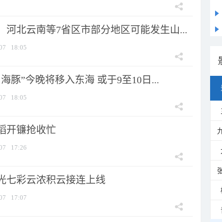
河北云南等7省区市部分地区可能发生山...
07
18:05
海豚”今晚将移入东海 或于9至10日...
07
18:05
稻开镰抢收忙
07
17:26
光七彩云浓积云接连上线
07
17:07