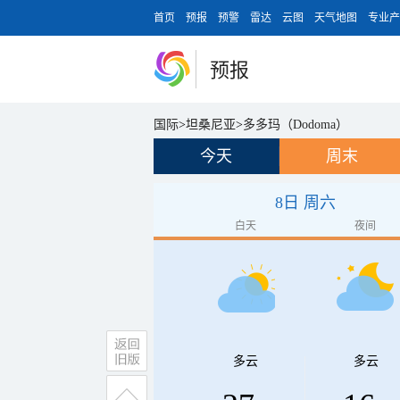
首页
预报
预警
雷达
云图
天气地图
专业产
预报
国际
>
坦桑尼亚
>
多多玛（Dodoma）
今天
周末
8日 周六
白天
夜间
多云
多云