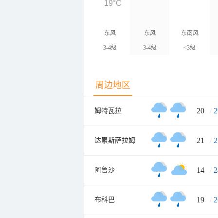
19°C
东风
东风
东南风
3-4级
3-4级
<3级
周边地区
20
/
2
姆特瓦拉
21
/
2
达累斯萨拉姆
14
/
2
阿鲁沙
19
/
2
布科巴