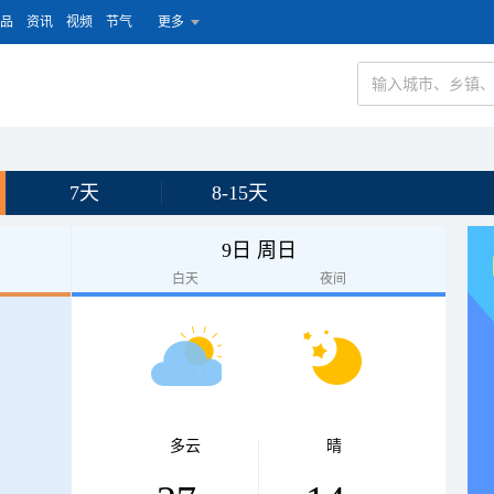
品
资讯
视频
节气
更多
7天
8-15天
9日 周日
白天
夜间
多云
晴