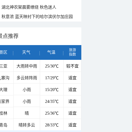
湖北神农架晨雾缭绕 秋色迷人
秋意浓 蓝天映衬下的哈尔滨伏尔加庄园
景点推荐
旅游
景区
天气
气温
指数
三亚
大雨转中雨
25/30℃
较不宜
九寨沟
多云转阵雨
17/29℃
适宜
大理
小雨
15/20℃
适宜
张家界
小雨
24/35℃
适宜
桂林
晴
25/36℃
适宜
青岛
晴转多云
28/33℃
适宜