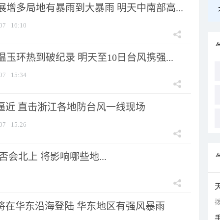
增多局地有暴雨到大暴雨 明天中南部高...
07
16:10
玉环热到破纪录 明天至10日台风携强...
07
15:34
”逼近 直击浙江各地防台风一线现场
07
15:26
会北上 将影响哪些地...
拨
”将在华东沿海登陆 华东地区有强风暴雨