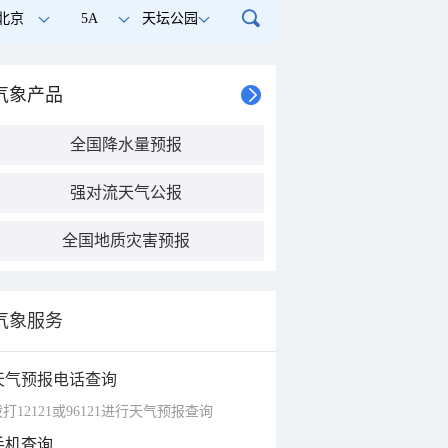
北京
5A
天坛公园
气象产品
全国降水量预报
强对流天气公报
全国地质灾害预报
气象服务
天气预报电话查询
打12121或96121进行天气预报查询
手机查询