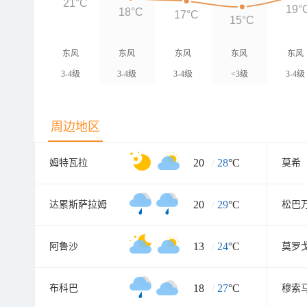
21°C
19°
18°C
17°C
15°C
东风
东风
东风
东风
东风
3-4级
3-4级
3-4级
<3级
3-4级
周边地区
20
/
28
°C
姆特瓦拉
莫希
20
/
29
°C
达累斯萨拉姆
松巴
13
/
24
°C
阿鲁沙
莫罗
18
/
27
°C
布科巴
穆索