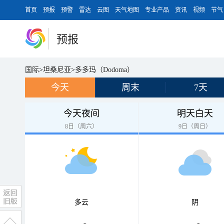
首页
预报
预警
雷达
云图
天气地图
专业产品
资讯
视频
节气
预报
国际
>
坦桑尼亚
>
多多玛（Dodoma）
今天
周末
7天
今天夜间
明天白天
8日（周六）
9日（周日）
多云
阴