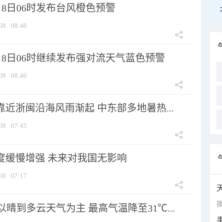
8日06时发布台风橙色预警
08
08:48
月8日06时继续发布强对流天气蓝色预警
08
08:46
靠近浙闽沿海风雨渐起 中东部多地暑热...
08
07:45
强度缓慢增强 未来对我国无影响
08
07:17
拨
晴到多云天气为主 最高气温降至31℃...