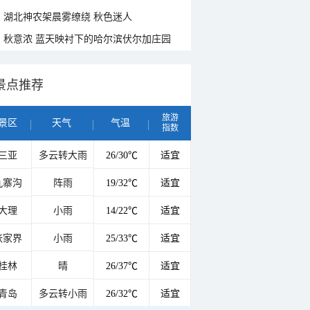
湖北神农架晨雾缭绕 秋色迷人
秋意浓 蓝天映衬下的哈尔滨伏尔加庄园
景点推荐
旅游
景区
天气
气温
指数
三亚
多云转大雨
26/30℃
适宜
九寨沟
阵雨
19/32℃
适宜
大理
小雨
14/22℃
适宜
张家界
小雨
25/33℃
适宜
桂林
晴
26/37℃
适宜
青岛
多云转小雨
26/32℃
适宜