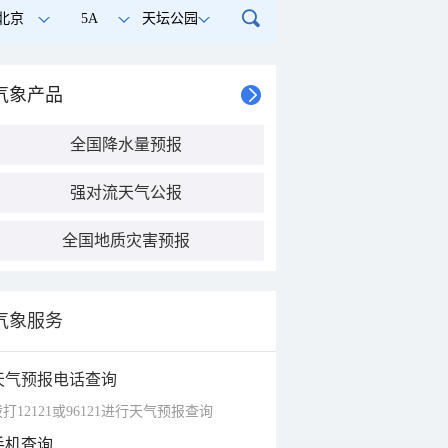
北京
5A
天坛公园
气象产品
全国降水量预报
强对流天气公报
全国地质灾害预报
气象服务
天气预报电话查询
打12121或96121进行天气预报查询
手机查询