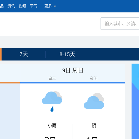
品
资讯
视频
节气
更多
7天
8-15天
9日 周日
白天
夜间
小雨
阴