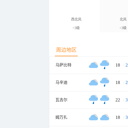
西北风
北风
<3级
<3级
周边地区
18
/
2
马萨比特
18
/
2
马辛迪
22
/
3
瓦吉尔
18
/
3
姆万扎