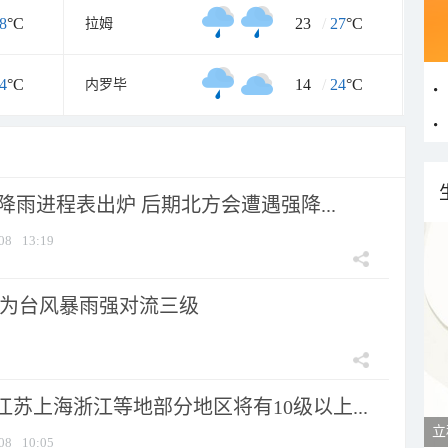
8
°C
23
/
27
°C
拉姆
4
°C
14
/
24
°C
内罗毕
 降雨进程表出炉 后期北方会遭遇强降...
08
13:19
为台风暴雨强对流三级
苏上海浙江等地部分地区将有10级以上...
立
08
10:05