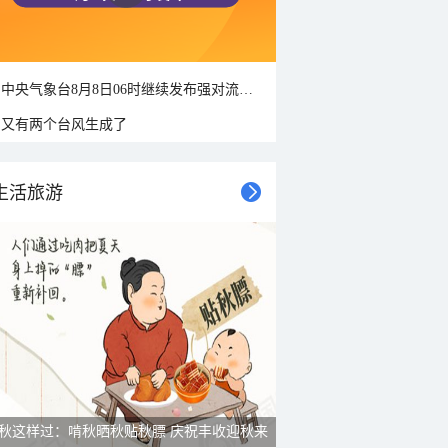
中央气象台8月8日06时继续发布强对流天气蓝色预警
又有两个台风生成了
生活旅游
秋这样过：啃秋晒秋贴秋膘 庆祝丰收迎秋来