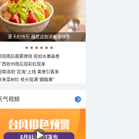
夏天的快乐 藏在这些消暑美味里
贵阳雨后晨雾缭绕 宛如水墨画卷
广西钦州雨后双彩虹现身
河南洛阳“花海”上线 美景引客来
秋来栾树红 枝头挂满“胭脂果”
天气视频