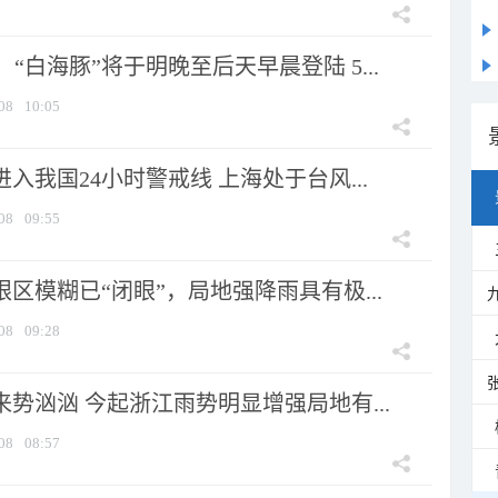
“白海豚”将于明晚至后天早晨登陆 5...
08
10:05
进入我国24小时警戒线 上海处于台风...
08
09:55
眼区模糊已“闭眼”，局地强降雨具有极...
08
09:28
来势汹汹 今起浙江雨势明显增强局地有...
08
08:57