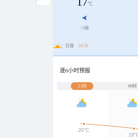
17
℃
<3级
日落
18:50
逐6小时预报
21时
00时
20°C
19°