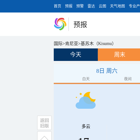
首页
预报
预警
雷达
云图
天气地图
专业产
预报
国际
>
肯尼亚
>
基苏木（Kisumu）
今天
周末
8日 周六
白天
夜间
多云