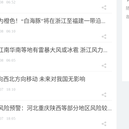
08
06:52
橙色！“白海豚”将在浙江至福建一带沿...
08
06:10
南华南等地有雷暴大风或冰雹 浙江风力...
08
06:05
将向西北方向移动 未来对我国无影响
07
18:10
风险预警：河北重庆陕西等部分地区风险较...
07
18:05