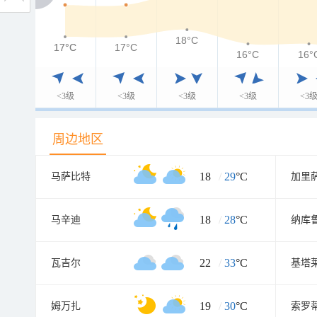
18°C
17°C
17°C
17°C
16°C
16°
<3级
<3级
<3级
<3级
<3
周边地区
18
/
29
°C
马萨比特
加里
18
/
28
°C
马辛迪
纳库
22
/
33
°C
瓦吉尔
基塔
19
/
30
°C
姆万扎
索罗