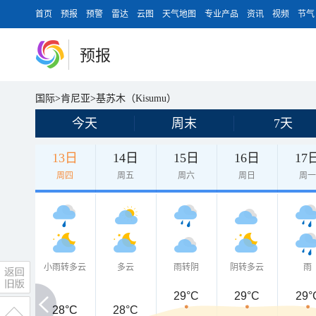
首页
预报
预警
雷达
云图
天气地图
专业产品
资讯
视频
节气
预报
国际
>
肯尼亚
>
基苏木（Kisumu）
今天
周末
7天
13日
14日
15日
16日
17
周四
周五
周六
周日
周
小雨转多云
多云
雨转阴
阴转多云
雨
29°C
29°C
29°
28°C
28°C
28°C