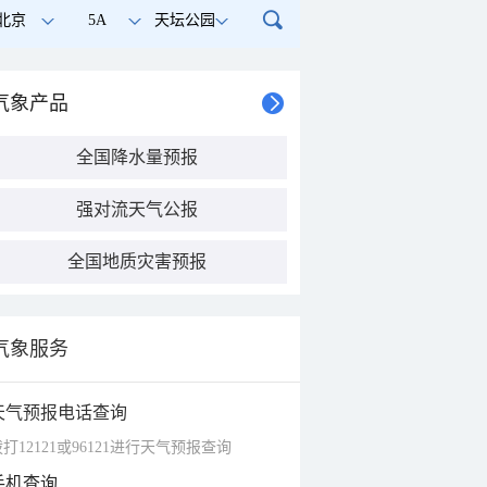
北京
5A
天坛公园
气象产品
全国降水量预报
强对流天气公报
全国地质灾害预报
气象服务
天气预报电话查询
打12121或96121进行天气预报查询
手机查询