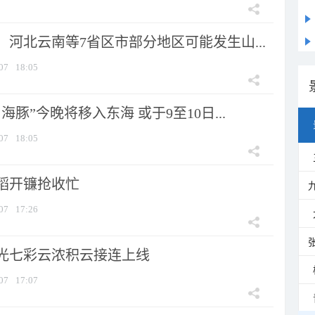
河北云南等7省区市部分地区可能发生山...
07
18:05
海豚”今晚将移入东海 或于9至10日...
07
18:05
稻开镰抢收忙
07
17:26
光七彩云浓积云接连上线
07
17:07