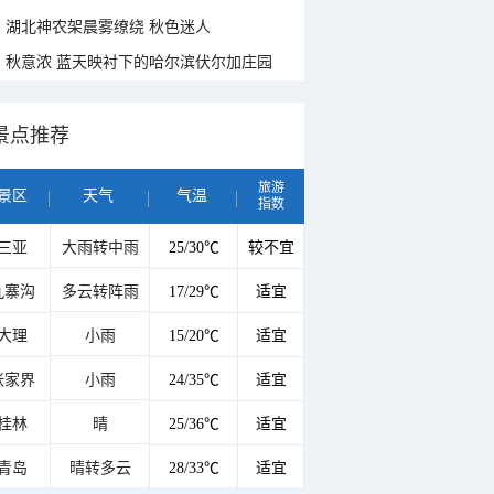
湖北神农架晨雾缭绕 秋色迷人
秋意浓 蓝天映衬下的哈尔滨伏尔加庄园
景点推荐
旅游
景区
天气
气温
指数
三亚
大雨转中雨
25/30℃
较不宜
九寨沟
多云转阵雨
17/29℃
适宜
大理
小雨
15/20℃
适宜
张家界
小雨
24/35℃
适宜
桂林
晴
25/36℃
适宜
青岛
晴转多云
28/33℃
适宜