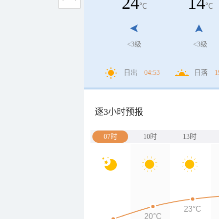
24
14
℃
℃
<3级
<3级
日出
04:53
日落
1
逐3小时预报
07时
10时
13时
23°C
20°C