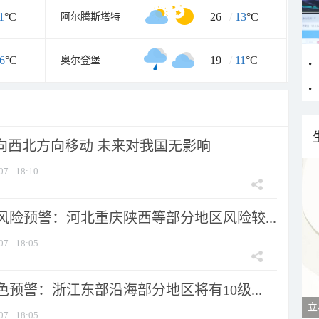
1
°C
26
/
13
°C
阿尔腾斯塔特
6
°C
19
/
11
°C
奥尔登堡
将向西北方向移动 未来对我国无影响
07
18:10
风险预警：河北重庆陕西等部分地区风险较...
07
18:05
预警：浙江东部沿海部分地区将有10级...
07
18:05