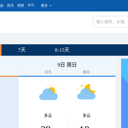
品
资讯
视频
节气
更多
7天
8-15天
9日 周日
白天
夜间
多云
多云