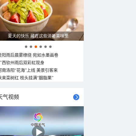
广西南宁：盛夏里的“绿野仙踪”
贵阳雨后晨雾缭绕 宛如水墨画卷
广西钦州雨后双彩虹现身
河南洛阳“花海”上线 美景引客来
秋来栾树红 枝头挂满“胭脂果”
天气视频