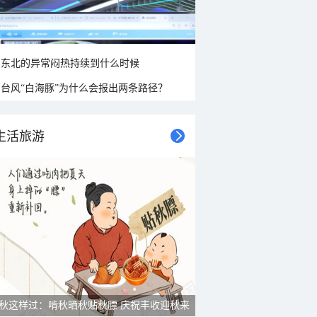
东北的异常闷热持续到什么时候
台风“白海豚”为什么会报出两条路径？
生活旅游
雨后峨眉沟壑尽显 金顶显真容