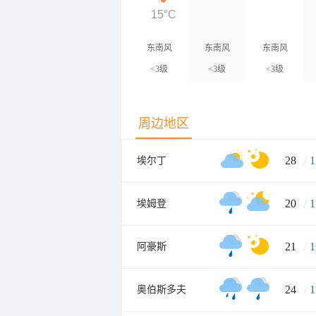
15°C
东南风
东南风
东南风
<3级
<3级
<3级
周边地区
28
/
1
埃尔丁
20
/
1
埃姆登
21
/
1
阿豪斯
24
/
1
奥伯斯多夫