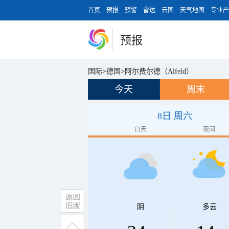
首页
预报
预警
雷达
云图
天气地图
专业产
预报
国际
>
德国
>
阿尔费尔德（Alfeld）
今天
周末
8日 周六
白天
夜间
阴
多云