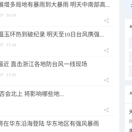
增多局地有暴雨到大暴雨 明天中南部高...
07
16:10
玉环热到破纪录 明天至10日台风携强...
07
15:34
”逼近 直击浙江各地防台风一线现场
07
15:26
会北上 将影响哪些地...
拨
”将在华东沿海登陆 华东地区有强风暴雨