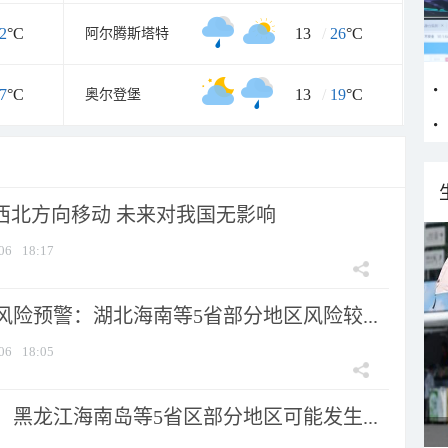
2
°C
13
/
26
°C
阿尔腾斯塔特
7
°C
13
/
19
°C
奥尔登堡
向西北方向移动 未来对我国无影响
06
18:17
险预警：湖北海南等5省部分地区风险较...
06
18:05
黑龙江海南岛等5省区部分地区可能发生...