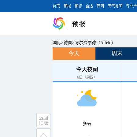
首页
预报
预警
雷达
云图
天气地图
专业产
预报
国际
>
德国
>
阿尔费尔德（Alfeld）
今天
周末
今天夜间
6日（周四）
多云