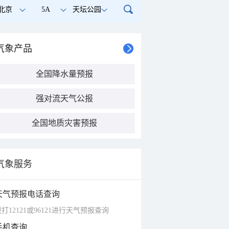
北京
5A
天坛公园
气象产品
全国降水量预报
强对流天气公报
全国地质灾害预报
气象服务
天气预报电话查询
打12121或96121进行天气预报查询
手机查询