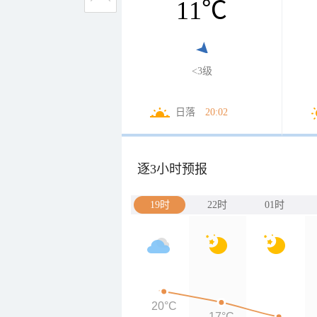
11
℃
<3级
日落
20:02
逐3小时预报
19时
22时
01时
20°C
17°C