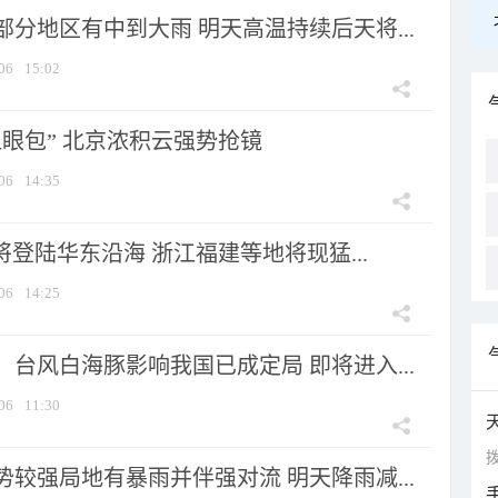
分地区有中到大雨 明天高温持续后天将...
06
15:02
显眼包” 北京浓积云强势抢镜
06
14:35
将登陆华东沿海 浙江福建等地将现猛...
06
14:25
台风白海豚影响我国已成定局 即将进入...
06
11:30
拨
较强局地有暴雨并伴强对流 明天降雨减...