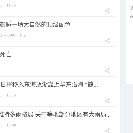
06
11:15
 邂逅一场大自然的顶级配色
26-08-06
10:26
人死亡
7日将移入东海逐渐靠近华东沿海 “鲸...
06
10:15
持多雨格局 关中等地部分地区有大雨局...
06
10:09