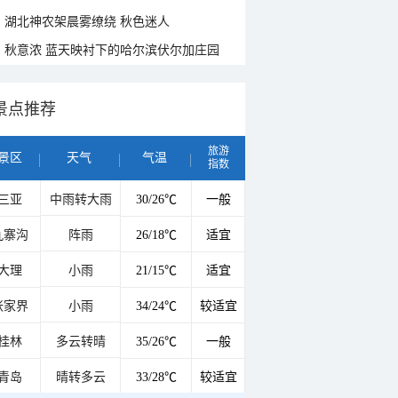
湖北神农架晨雾缭绕 秋色迷人
秋意浓 蓝天映衬下的哈尔滨伏尔加庄园
景点推荐
旅游
景区
天气
气温
指数
三亚
中雨转大雨
30/26℃
一般
九寨沟
阵雨
26/18℃
适宜
大理
小雨
21/15℃
适宜
张家界
小雨
34/24℃
较适宜
桂林
多云转晴
35/26℃
一般
青岛
晴转多云
33/28℃
较适宜