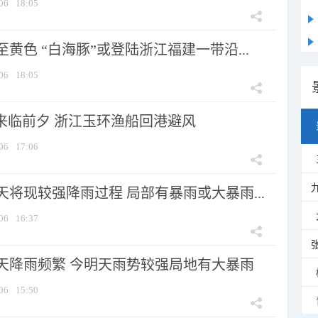
06
18:05
黄色 “白海豚”或登陆浙江福建一带沿...
06
18:05
”来临前夕 浙江玉环渔船回港避风
06
17:06
将现较强降雨过程 局部有暴雨或大暴雨...
06
16:37
天降雨频繁 今明天雨势较强局地有大暴雨
06
15:50