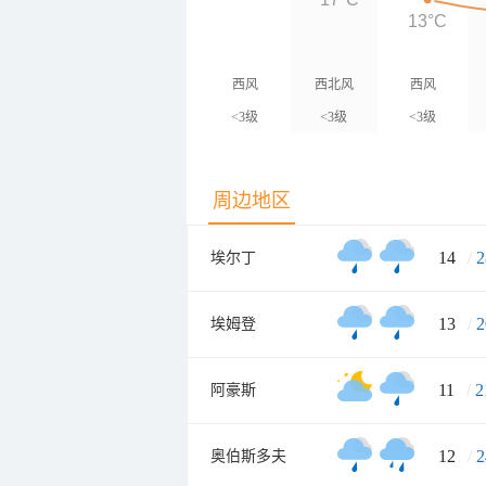
13°C
西风
西北风
西风
<3级
<3级
<3级
周边地区
14
/
2
埃尔丁
13
/
2
埃姆登
11
/
2
阿豪斯
12
/
2
奥伯斯多夫