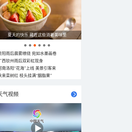
夏天的快乐 藏在这些消暑美味里
贵阳雨后晨雾缭绕 宛如水墨画卷
广西钦州雨后双彩虹现身
河南洛阳“花海”上线 美景引客来
秋来栾树红 枝头挂满“胭脂果”
天气视频