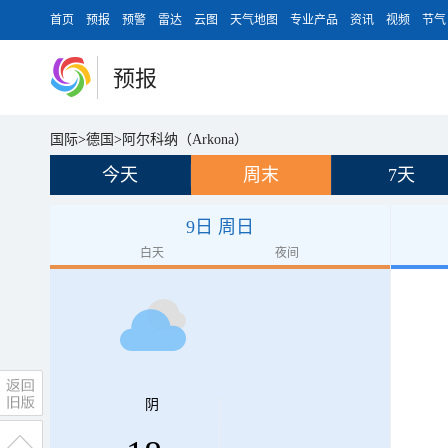
首页
预报
预警
雷达
云图
天气地图
专业产品
资讯
视频
节气
预报
国际
>
德国
>
阿尔科纳（Arkona）
今天
周末
7天
9日 周日
白天
夜间
阴