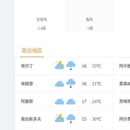
东南风
南风
3-4级
<3级
周边地区
16
/
33
°C
埃尔丁
阿尔
16
/
21
°C
埃姆登
爱森
17
/
24
°C
阿豪斯
昂格
15
/
30
°C
奥伯斯多夫
阿尔