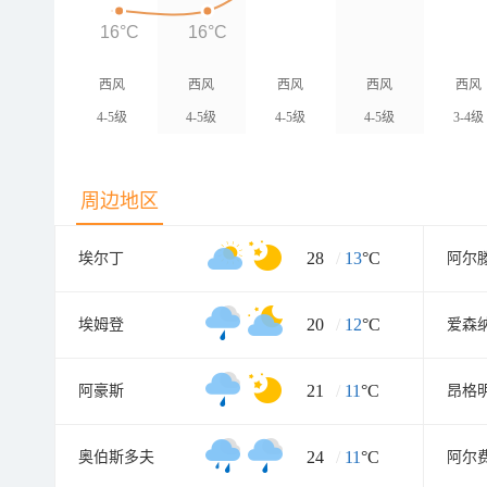
16°C
16°C
西风
西风
西风
西风
西风
4-5级
4-5级
4-5级
4-5级
3-4级
周边地区
28
/
13
°C
埃尔丁
阿尔
20
/
12
°C
埃姆登
爱森
21
/
11
°C
阿豪斯
昂格
24
/
11
°C
奥伯斯多夫
阿尔