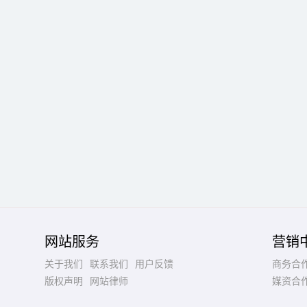
网站服务
营销
关于我们
联系我们
用户反馈
商务合
版权声明
网站律师
媒资合