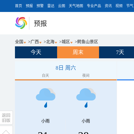
首页
预报
预警
雷达
云图
天气地图
专业产品
资讯
视频
节气
预报
全国
>
广西
>
北海
>
城区
>
鳄鱼山景区
今天
周末
7天
8日 周六
白天
夜间
小雨
小雨