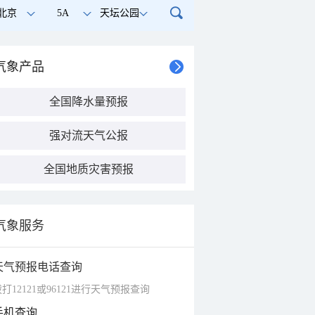
北京
5A
天坛公园
气象产品
全国降水量预报
强对流天气公报
全国地质灾害预报
气象服务
天气预报电话查询
打12121或96121进行天气预报查询
手机查询