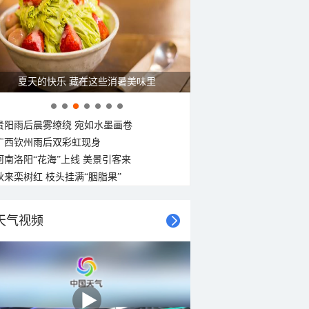
夏天的快乐 藏在这些消暑美味里
贵阳雨后晨雾缭绕 宛如水墨画卷
广西钦州雨后双彩虹现身
河南洛阳“花海”上线 美景引客来
秋来栾树红 枝头挂满“胭脂果”
天气视频