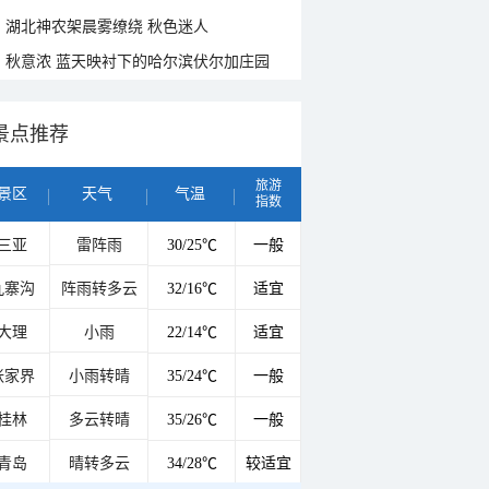
湖北神农架晨雾缭绕 秋色迷人
秋意浓 蓝天映衬下的哈尔滨伏尔加庄园
景点推荐
旅游
景区
天气
气温
指数
三亚
雷阵雨
30/25℃
一般
九寨沟
阵雨转多云
32/16℃
适宜
大理
小雨
22/14℃
适宜
张家界
小雨转晴
35/24℃
一般
桂林
多云转晴
35/26℃
一般
青岛
晴转多云
34/28℃
较适宜