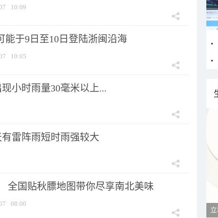
07
10:09
可能于9日至10日登陆浙闽沿海
07
10:05
小时雨量30毫米以上...
天有雷阵雨短时雨强较大
节！ 全国贴秋膘地图带你尽享南北美味
07
08:00
立