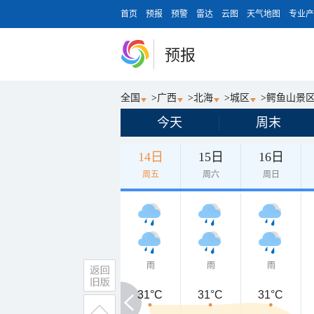
首页
预报
预警
雷达
云图
天气地图
专业产
预报
全国
>
广西
>
北海
>
城区
>
鳄鱼山景
今天
周末
14日
15日
16日
周五
周六
周日
雨
雨
雨
31°C
31°C
31°C
31°C