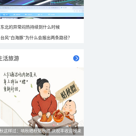
东北的异常闷热持续到什么时候
台风“白海豚”为什么会报出两条路径？
生活旅游
秋这样过：啃秋晒秋贴秋膘 庆祝丰收迎秋来