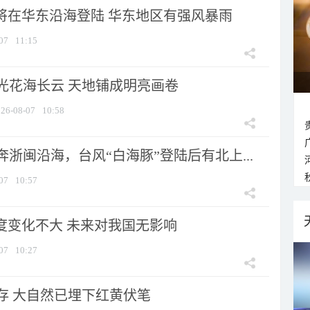
”将在华东沿海登陆 华东地区有强风暴雨
07
11:15
光花海长云 天地铺成明亮画卷
26-08-07
10:58
浙闽沿海，台风“白海豚”登陆后有北上...
07
10:57
强度变化不大 未来对我国无影响
07
10:27
存 大自然已埋下红黄伏笔