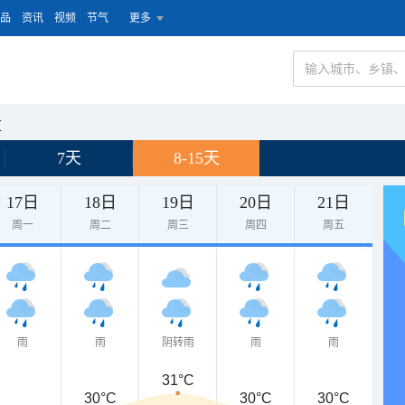
品
资讯
视频
节气
更多
区
7天
8-15天
17日
18日
19日
20日
21日
周一
周二
周三
周四
周五
雨
雨
阴转雨
雨
雨
31°C
30°C
30°C
30°C