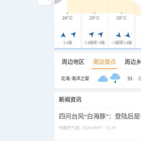
28°C
28°C
28°C
28°C
3-4级
3-4级转<3级
<3级转3-4级
周边地区
周边景点
周边
33
/
2
北海·海洋之窗
新闻资讯
四问台风“白海豚”：登陆后是否
中国天气网
2026-08-07
11:20