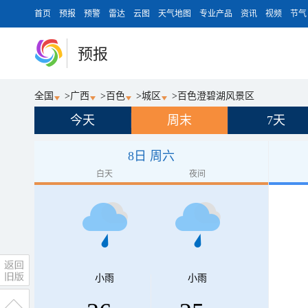
首页
预报
预警
雷达
云图
天气地图
专业产品
资讯
视频
节气
预报
全国
>
广西
>
百色
>
城区
>
百色澄碧湖风景区
今天
周末
7天
8日 周六
白天
夜间
小雨
小雨