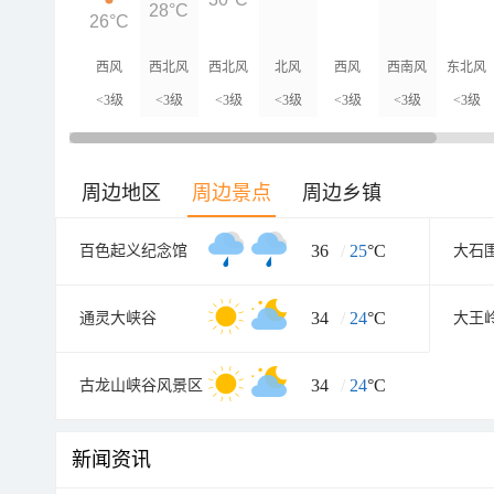
28°C
26°C
西风
西北风
西北风
北风
西风
西南风
东北风
<3级
<3级
<3级
<3级
<3级
<3级
<3级
周边地区
周边景点
周边乡镇
36
/
25
°C
百色起义纪念馆
大石
34
/
24
°C
通灵大峡谷
大王
34
/
24
°C
古龙山峡谷风景区
新闻资讯