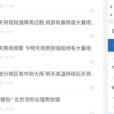
06
17:06
将现较强降雨过程 局部有暴雨或大暴雨...
06
16:37
天降雨频繁 今明天雨势较强局地有大暴雨
06
15:50
分地区有中到大雨 明天高温持续后天将...
06
15:02
显眼包” 北京浓积云强势抢镜
06
14:35