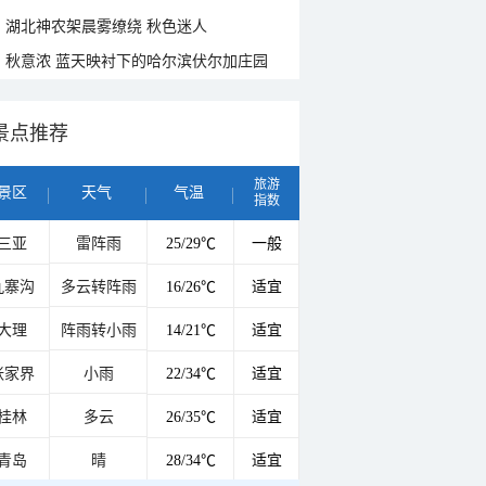
湖北神农架晨雾缭绕 秋色迷人
秋意浓 蓝天映衬下的哈尔滨伏尔加庄园
景点推荐
旅游
景区
天气
气温
指数
三亚
雷阵雨
25/29℃
一般
九寨沟
多云转阵雨
16/26℃
适宜
大理
阵雨转小雨
14/21℃
适宜
张家界
小雨
22/34℃
适宜
桂林
多云
26/35℃
适宜
青岛
晴
28/34℃
适宜