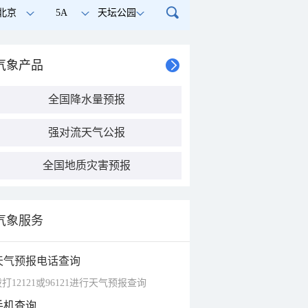
北京
5A
天坛公园
气象产品
全国降水量预报
强对流天气公报
全国地质灾害预报
气象服务
天气预报电话查询
打12121或96121进行天气预报查询
手机查询