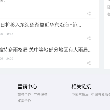
人死亡
7日将移入东海逐渐靠近华东沿海 “鲸...
06
10:15
持多雨格局 关中等地部分地区有大雨局...
06
10:09
营销中心
相关链接
商务合作
广告服务
中国气象局
中国气象服
媒资合作