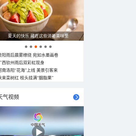
夏天的快乐 藏在这些消暑美味里
贵阳雨后晨雾缭绕 宛如水墨画卷
广西钦州雨后双彩虹现身
河南洛阳“花海”上线 美景引客来
秋来栾树红 枝头挂满“胭脂果”
天气视频