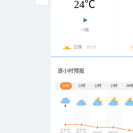
24
℃
<3级
日落
19:33
逐小时预报
20时
21时
22时
23时
00
27°C
27°C