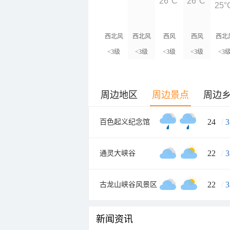
26°C
26°C
25°
西北风
西北风
西风
西风
西北
<3级
<3级
<3级
<3级
<3
周边地区
周边景点
周边
24
/
3
百色起义纪念馆
22
/
3
通灵大峡谷
22
/
3
古龙山峡谷风景区
新闻资讯