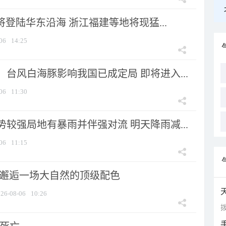
将登陆华东沿海 浙江福建等地将现猛...
06
14:25
台风白海豚影响我国已成定局 即将进入...
06
11:30
较强局地有暴雨并伴强对流 明天降雨减...
06
11:15
 邂逅一场大自然的顶级配色
26-08-06
10:26
拨