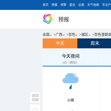
首页
预报
预警
雷达
云图
天气地图
专业产
预报
全国
>
广西
>
百色
>
城区
>
百色澄碧
今天
周末
今天夜间
6日（周四）
小雨