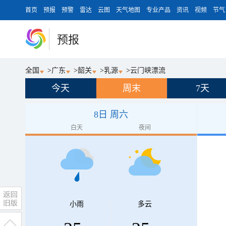
首页
预报
预警
雷达
云图
天气地图
专业产品
资讯
视频
节气
预报
全国
>
广东
>
韶关
>
乳源
>
云门峡漂流
今天
周末
7天
8日 周六
白天
夜间
小雨
多云