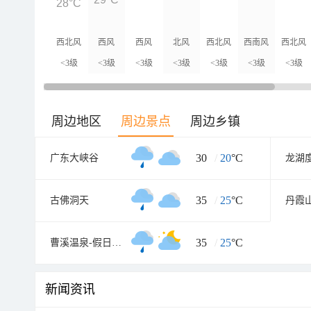
28°C
西北风
西风
西风
北风
西北风
西南风
西北风
<3级
<3级
<3级
<3级
<3级
<3级
<3级
周边地区
周边景点
周边乡镇
30
/
20
°C
广东大峡谷
龙湖
35
/
25
°C
古佛洞天
丹霞
35
/
25
°C
曹溪温泉-假日度假村
新闻资讯