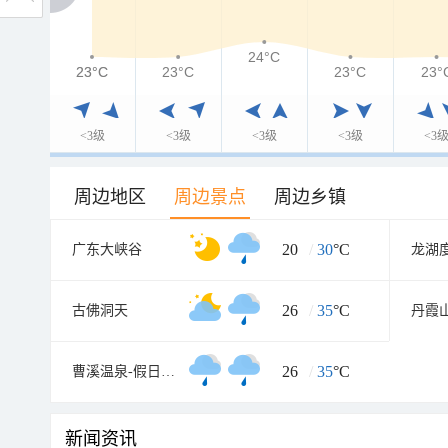
24°C
23°C
23°C
23°C
23°C
23°
<3级
<3级
<3级
<3级
<3
周边地区
周边景点
周边乡镇
20
/
30
°C
广东大峡谷
龙湖
26
/
35
°C
古佛洞天
丹霞
26
/
35
°C
曹溪温泉-假日度假村
新闻资讯