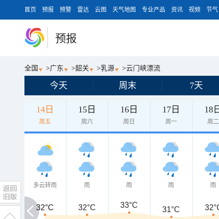
首页
预报
预警
雷达
云图
天气地图
专业产品
资讯
视频
节气
预报
全国
>
广东
>
韶关
>
乳源
>
云门峡漂流
今天
周末
7天
14日
15日
16日
17日
18
周五
周六
周日
周一
周
多云转雨
雨
雨
雨
雨
33°C
32°C
32°C
32°C
32°
31°C