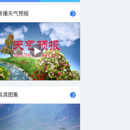
联播天气预报
21时
22时
23时
00时
01时
02时
03时
04时
高清图集