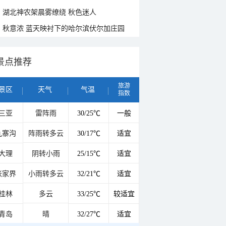
湖北神农架晨雾缭绕 秋色迷人
秋意浓 蓝天映衬下的哈尔滨伏尔加庄园
景点推荐
旅游
景区
天气
气温
指数
三亚
雷阵雨
30/25℃
一般
九寨沟
阵雨转多云
30/17℃
适宜
大理
阴转小雨
25/15℃
适宜
张家界
小雨转多云
32/21℃
适宜
桂林
多云
33/25℃
较适宜
青岛
晴
32/27℃
适宜