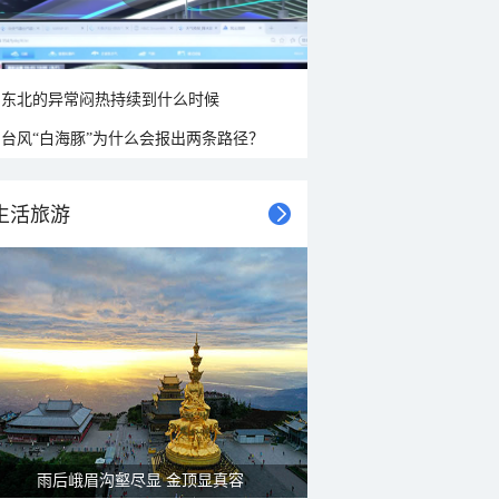
东北的异常闷热持续到什么时候
台风“白海豚”为什么会报出两条路径？
生活旅游
雨后峨眉沟壑尽显 金顶显真容