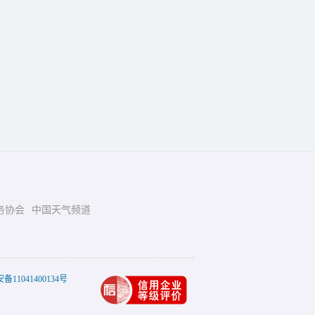
务协会
中国天气频道
11041400134号