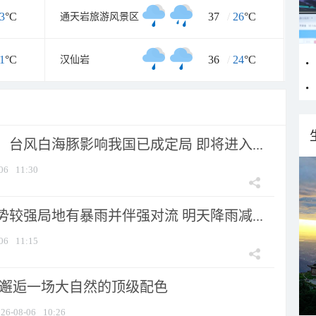
3
°C
37
/
26
°C
通天岩旅游风景区
1
°C
36
/
24
°C
汉仙岩
台风白海豚影响我国已成定局 即将进入...
06
11:30
较强局地有暴雨并伴强对流 明天降雨减...
06
11:15
 邂逅一场大自然的顶级配色
26-08-06
10:26