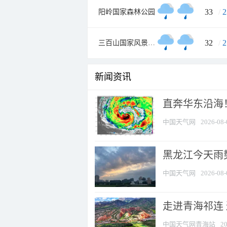
33
/
2
阳岭国家森林公园
32
/
2
三百山国家风景名胜区
新闻资讯
直奔华东沿海！
中国天气网
2026-08-
黑龙江今天雨势
中国天气网
2026-08-
走进青海祁连
中国天气网青海站
20