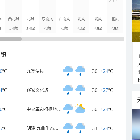
29°C
29°C
风
西北风
北风
东南风
西南风
北风
北风
北风
北风
级
3-4级
3-4级
<3级
<3级
<3级
<3级
<3级
<3级
乡镇
6
°C
36
/
24
°C
九寨温泉
4
°C
36
/
27
°C
客家文化城
6
°C
36
/
24
°C
中央革命根据地历史博物馆
5
°C
33
/
24
°C
明骏.九曲生态保健旅游度假村