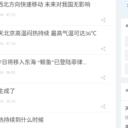
向西北方向快速移动 未来对我国无影响
06
07:22
天北京高温闷热持续 最高气温可达36℃
06
07:10
7日将移入东海 “鲸鱼”已登陆菲律...
06
06:05
生成了
05
20:33
拨
热持续到什么时候