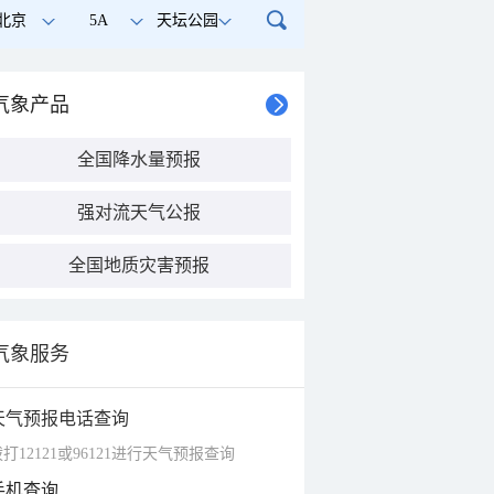
北京
5A
天坛公园
气象产品
全国降水量预报
强对流天气公报
全国地质灾害预报
气象服务
天气预报电话查询
打12121或96121进行天气预报查询
手机查询