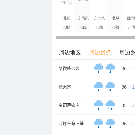
28°C
北风
东南风
东北风
北风
西南
<3级
<3级
<3级
<3级
3-4
周边地区
周边景点
周边
36
/
2
翠微峰公园
36
/
2
通天寨
35
/
2
宝葫芦农庄
36
/
2
叶坪革命旧址