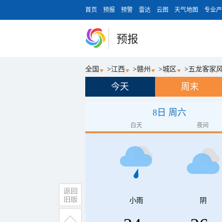
首页
预报
预警
雷达
云图
天气地图
专业产
预报
全国
>
江西
>
赣州
>
城区
>
五龙客家
今天
周末
8日 周六
白天
夜间
小雨
阴