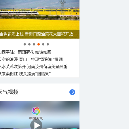
28°C
28°C
27°C
27°C
27°C
27°C
27°C
26°C
北风
北风
北风
西南风
西风
北风
北风
北风
<3级
<3级
<3级
<3级
<3级
<3级
<3级
<3级
金色花海上线 青海门源油菜花大面积开放
山西平陆：雨润荷花 如诗如画
天空的浪漫 泰山上空现“双彩虹”景观
出水芙蓉次第开 河南汝州荷塘美景醉游...
秋来栾树红 枝头挂满“胭脂果”
天气视频