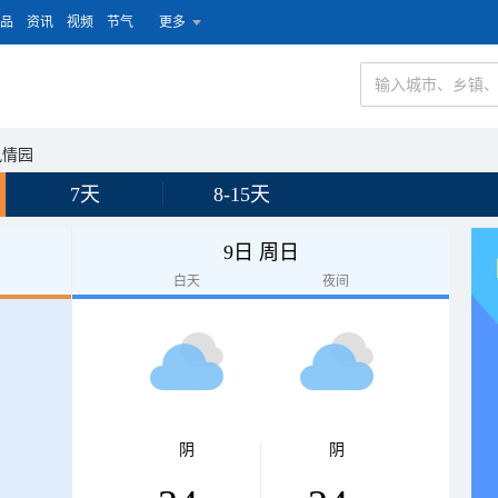
品
资讯
视频
节气
更多
风情园
7天
8-15天
9日 周日
白天
夜间
阴
阴