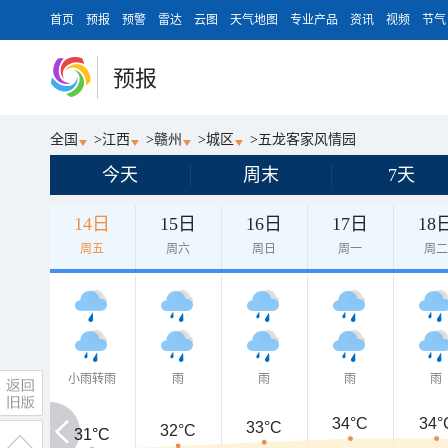
首页
预报
预警
雷达
云图
天气地图
专业产品
资讯
视频
节气
预报
全国
>
江西
>
赣州
>
城区
>
五龙客家风情园
今天
周末
7天
14日
15日
16日
17日
18
周五
周六
周日
周一
周
小雨转雨
雨
雨
雨
雨
34°C
34°
33°C
32°C
31°C
31°C