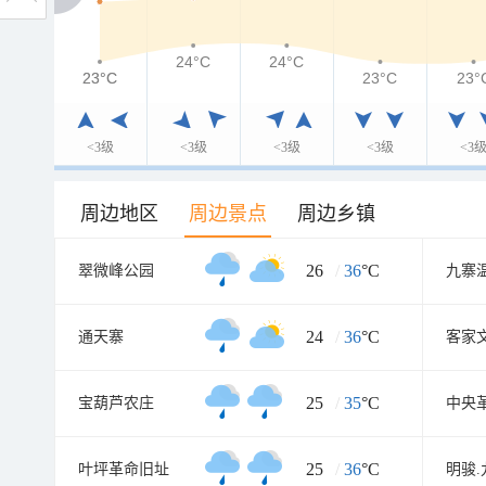
24°C
24°C
23°C
23°C
23°C
23°
<3级
<3级
<3级
<3级
<3
周边地区
周边景点
周边乡镇
26
/
36
°C
翠微峰公园
九寨
24
/
36
°C
通天寨
客家
25
/
35
°C
宝葫芦农庄
25
/
36
°C
叶坪革命旧址