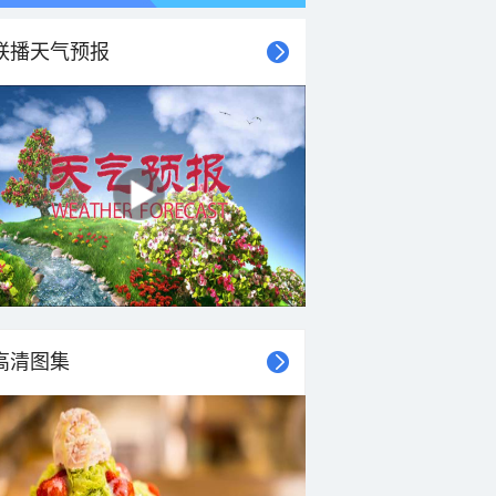
联播天气预报
21时
22时
23时
00时
01时
02时
03时
04时
高清图集