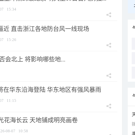
07
15:34
”逼近 直击浙江各地防台风一线现场
07
15:26
会北上 将影响哪些地...
”将在华东沿海登陆 华东地区有强风暴雨
07
11:15
光花海长云 天地铺成明亮画卷
拨
26-08-07
10:58