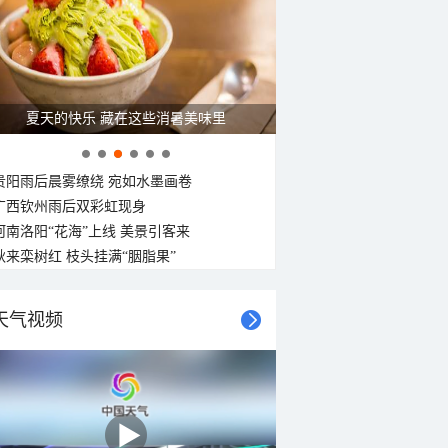
29°C
28°C
28°C
27°C
27°C
27°C
27°C
27°C
北风
北风
北风
北风
东北风
东北风
东北风
东北风
3-4级
4-5级
4-5级
4-5级
4-5级
4-5级
4-5级
4-5级
夏天的快乐 藏在这些消暑美味里
贵阳雨后晨雾缭绕 宛如水墨画卷
广西钦州雨后双彩虹现身
河南洛阳“花海”上线 美景引客来
秋来栾树红 枝头挂满“胭脂果”
天气视频