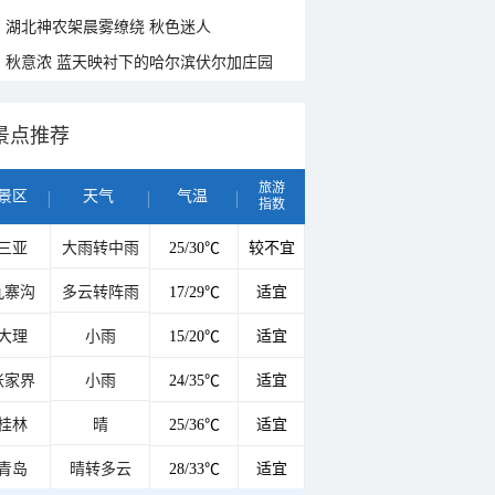
湖北神农架晨雾缭绕 秋色迷人
秋意浓 蓝天映衬下的哈尔滨伏尔加庄园
景点推荐
旅游
景区
天气
气温
指数
三亚
大雨转中雨
25/30℃
较不宜
九寨沟
多云转阵雨
17/29℃
适宜
大理
小雨
15/20℃
适宜
张家界
小雨
24/35℃
适宜
桂林
晴
25/36℃
适宜
青岛
晴转多云
28/33℃
适宜