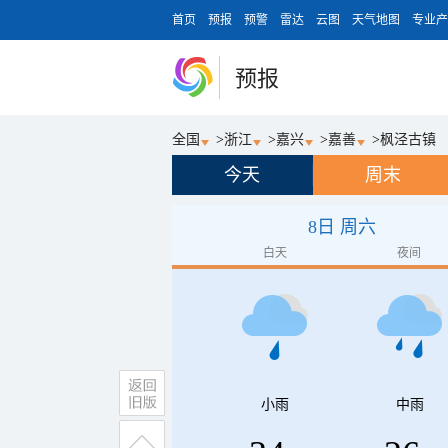
首页
预报
预警
雷达
云图
天气地图
专业产
预报
全国
>
浙江
>
嘉兴
>
嘉善
>
枫泾古镇
今天
周末
8日 周六
白天
夜间
小雨
中雨