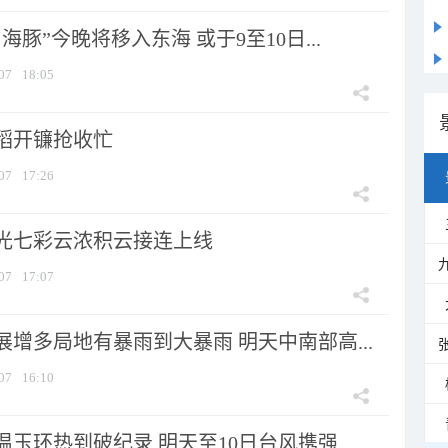
海豚”今晚将移入东海 或于9至10日...
07
18:05
稻开镰抢收忙
07
17:26
光七彩云浓积云接连上线
07
17:07
增多局地有暴雨到大暴雨 明天中南部高...
07
16:10
玉环热到破纪录 明天至10日台风携强...