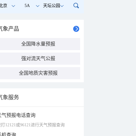
北京
5A
天坛公园
气象产品
全国降水量预报
强对流天气公报
全国地质灾害预报
气象服务
天气预报电话查询
打12121或96121进行天气预报查询
手机查询