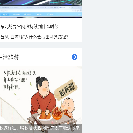
东北的异常闷热持续到什么时候
台风“白海豚”为什么会报出两条路径？
生活旅游
秋这样过：啃秋晒秋贴秋膘 庆祝丰收迎秋来