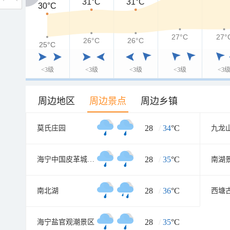
31°C
31°C
30°C
30°C
27°C
27°
26°C
26°C
25°C
25°C
<3级
<3级
<3级
<3级
<3
周边地区
周边景点
周边乡镇
28
/
34
°C
莫氏庄园
28
/
35
°C
海宁中国皮革城A座
南湖
28
/
36
°C
南北湖
西塘
28
/
35
°C
海宁盐官观潮景区