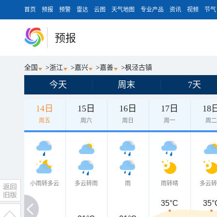
首页
预报
预警
雷达
云图
天气地图
专业产品
资讯
视频
节气
预报
全国
>
浙江
>
嘉兴
>
嘉善
>
枫泾古镇
今天
周末
7天
14日
15日
16日
17日
18
周五
周六
周日
周一
周
小雨转多云
多云转雨
雨
雨转晴
多云
35°C
35°