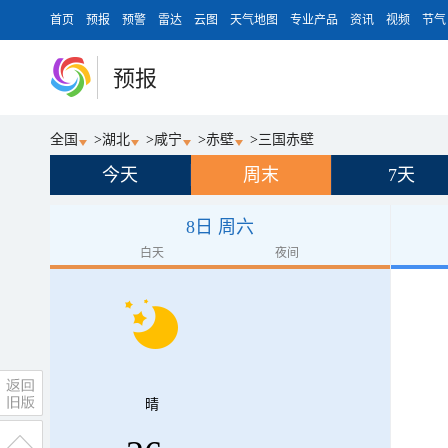
首页
预报
预警
雷达
云图
天气地图
专业产品
资讯
视频
节气
预报
全国
>
湖北
>
咸宁
>
赤壁
>
三国赤壁
今天
周末
7天
8日 周六
白天
夜间
晴