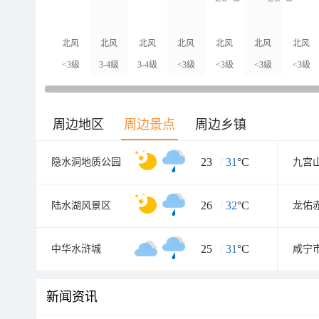
北风
北风
北风
北风
北风
北风
北风
<3级
3-4级
3-4级
<3级
<3级
<3级
<3级
周边地区
周边景点
周边乡镇
23
/
31
°C
隐水洞地质公园
九宫
26
/
32
°C
陆水湖风景区
25
/
31
°C
中华水浒城
新闻资讯