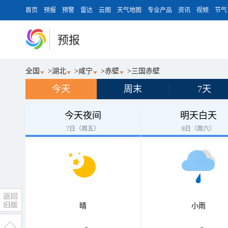
首页
预报
预警
雷达
云图
天气地图
专业产品
资讯
视频
节气
预报
全国
>
湖北
>
咸宁
>
赤壁
>
三国赤壁
今天
周末
7天
今天夜间
明天白天
7日（周五）
8日（周六）
晴
小雨