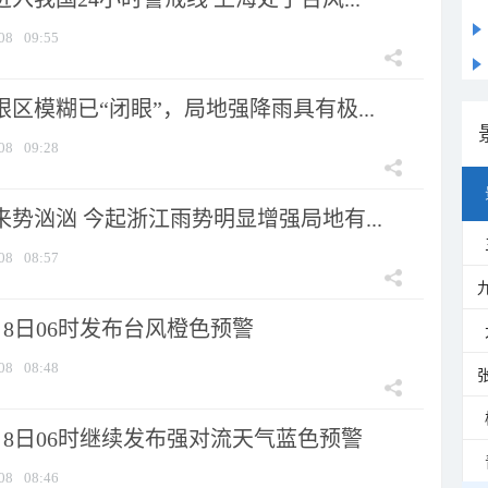
08
09:55
眼区模糊已“闭眼”，局地强降雨具有极...
08
09:28
来势汹汹 今起浙江雨势明显增强局地有...
08
08:57
8日06时发布台风橙色预警
08
08:48
月8日06时继续发布强对流天气蓝色预警
08
08:46