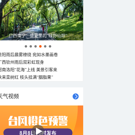
28°C
28°C
28°C
27°C
27°C
27°C
27°C
27°C
东北风
东北风
东北风
东北风
东北风
东北风
东北风
东北风
<3级
<3级
<3级
<3级
<3级
<3级
<3级
<3级
呼伦贝尔草原 藏着最治愈的蓝天白云
贵阳雨后晨雾缭绕 宛如水墨画卷
广西钦州雨后双彩虹现身
河南洛阳“花海”上线 美景引客来
秋来栾树红 枝头挂满“胭脂果”
天气视频