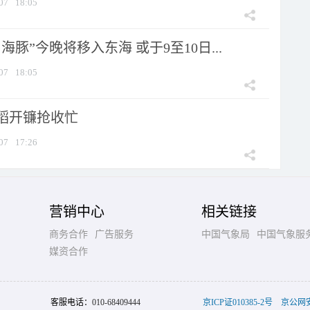
07
18:05
海豚”今晚将移入东海 或于9至10日...
07
18:05
稻开镰抢收忙
07
17:26
营销中心
相关链接
商务合作
广告服务
中国气象局
中国气象服
媒资合作
客服电话：
010-68409444
京ICP证010385-2号
京公网安备