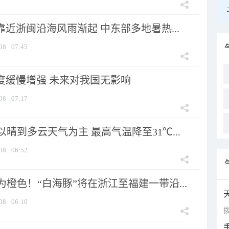
靠近浙闽沿海风雨渐起 中东部多地暑热...
08
07:45
强度缓慢增强 未来对我国无影响
08
07:17
晴到多云天气为主 最高气温降至31℃...
08
06:52
橙色！“白海豚”将在浙江至福建一带沿...
08
06:10
拨