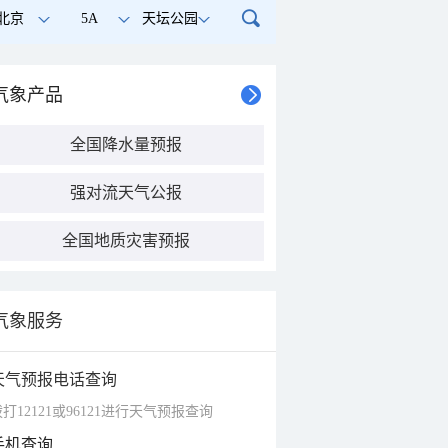
北京
5A
天坛公园
气象产品
全国降水量预报
强对流天气公报
全国地质灾害预报
气象服务
天气预报电话查询
打12121或96121进行天气预报查询
手机查询