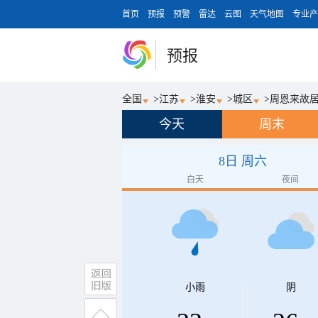
首页
预报
预警
雷达
云图
天气地图
专业产
预报
全国
>
江苏
>
淮安
>
城区
>
周恩来故
今天
周末
8日 周六
白天
夜间
小雨
阴