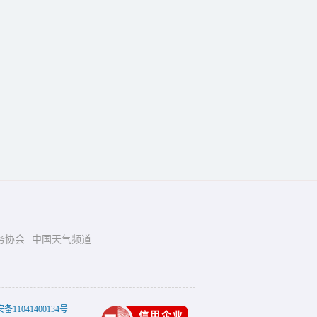
务协会
中国天气频道
11041400134号