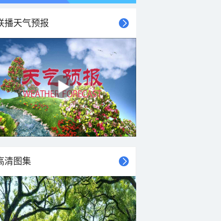
联播天气预报
21时
22时
23时
00时
01时
02时
03时
04时
高清图集