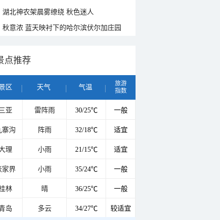
湖北神农架晨雾缭绕 秋色迷人
秋意浓 蓝天映衬下的哈尔滨伏尔加庄园
景点推荐
旅游
景区
天气
气温
指数
三亚
雷阵雨
30/25℃
一般
九寨沟
阵雨
32/18℃
适宜
大理
小雨
21/15℃
适宜
张家界
小雨
35/24℃
一般
桂林
晴
36/25℃
一般
青岛
多云
34/27℃
较适宜