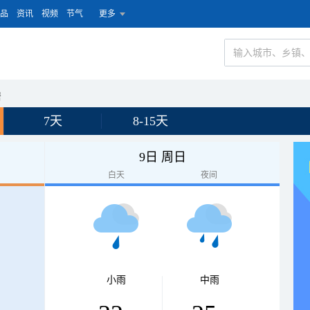
品
资讯
视频
节气
更多
居
7天
8-15天
9日 周日
白天
夜间
小雨
中雨