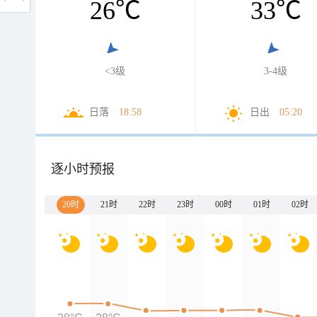
26
℃
33
℃
<3级
3-4级
日落
18:58
日出
05:20
逐小时预报
20时
21时
22时
23时
00时
01时
02时