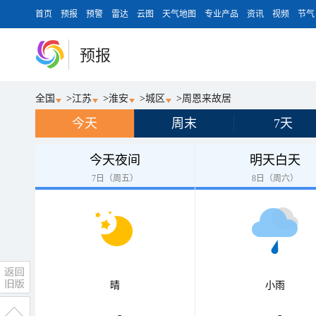
首页
预报
预警
雷达
云图
天气地图
专业产品
资讯
视频
节气
预报
全国
>
江苏
>
淮安
>
城区
>
周恩来故居
今天
周末
7天
今天夜间
明天白天
7日（周五）
8日（周六）
晴
小雨