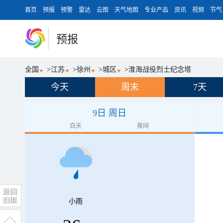
首页
预报
预警
雷达
云图
天气地图
专业产品
资讯
视频
节气
预报
全国
>
江苏
>
徐州
>
城区
>
淮海战役烈士纪念塔
今天
周末
7天
9日 周日
白天
夜间
小雨