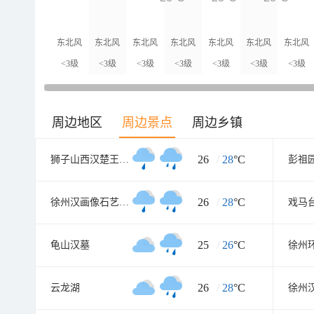
东北风
东北风
东北风
东北风
东北风
东北风
东北风
<3级
<3级
<3级
<3级
<3级
<3级
<3级
周边地区
周边景点
周边乡镇
26
/
28
°C
狮子山西汉楚王墓(陪葬兵马俑坑
彭祖
26
/
28
°C
徐州汉画像石艺术馆北馆
戏马
25
/
26
°C
龟山汉墓
徐州
26
/
28
°C
云龙湖
徐州