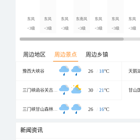
东风
东风
东风
东南风
东风
东风
东风
<3级
<3级
<3级
<3级
<3级
<3级
<3级
周边地区
周边景点
周边乡镇
26
/
18
°C
豫西大峡谷
天鹅
30
/
21
°C
三门峡函谷关古文化旅游区
26
/
16
°C
三门峡甘山森林公园
新闻资讯