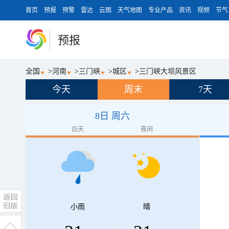
首页
预报
预警
雷达
云图
天气地图
专业产品
资讯
视频
节气
预报
全国
>
河南
>
三门峡
>
城区
>
三门峡大坝风景区
今天
周末
7天
8日 周六
白天
夜间
小雨
晴