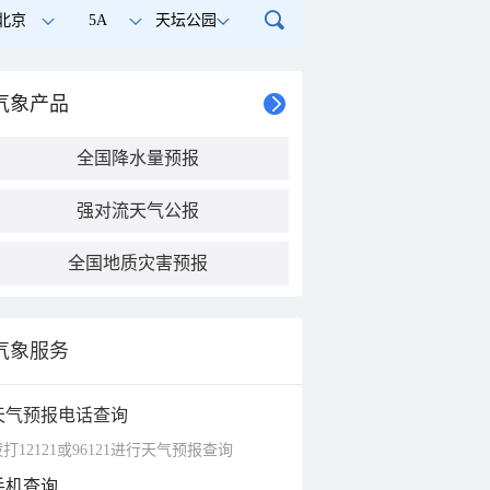
北京
5A
天坛公园
气象产品
全国降水量预报
强对流天气公报
全国地质灾害预报
气象服务
天气预报电话查询
打12121或96121进行天气预报查询
手机查询