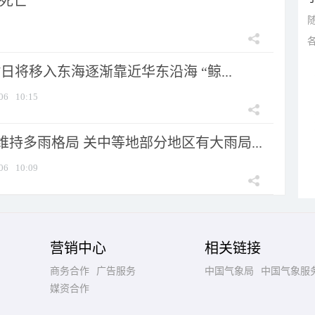
人死亡
7日将移入东海逐渐靠近华东沿海 “鲸...
06
10:15
持多雨格局 关中等地部分地区有大雨局...
06
10:09
营销中心
相关链接
商务合作
广告服务
中国气象局
中国气象服
媒资合作