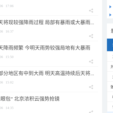
06
17:06
将现较强降雨过程 局部有暴雨或大暴雨...
06
16:37
天降雨频繁 今明天雨势较强局地有大暴雨
06
15:50
分地区有中到大雨 明天高温持续后天将...
06
15:02
显眼包” 北京浓积云强势抢镜
06
14:35