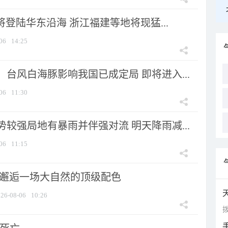
将登陆华东沿海 浙江福建等地将现猛...
06
14:25
台风白海豚影响我国已成定局 即将进入...
06
11:30
较强局地有暴雨并伴强对流 明天降雨减...
06
11:15
 邂逅一场大自然的顶级配色
26-08-06
10:26
拨