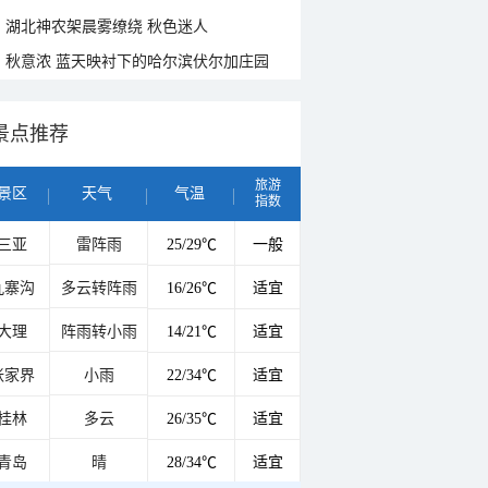
湖北神农架晨雾缭绕 秋色迷人
秋意浓 蓝天映衬下的哈尔滨伏尔加庄园
景点推荐
旅游
景区
天气
气温
指数
三亚
雷阵雨
25/29℃
一般
九寨沟
多云转阵雨
16/26℃
适宜
大理
阵雨转小雨
14/21℃
适宜
张家界
小雨
22/34℃
适宜
桂林
多云
26/35℃
适宜
青岛
晴
28/34℃
适宜