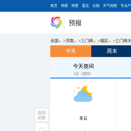
首页
预报
预警
雷达
云图
天气地图
专业产
预报
全国
>
河南
>
三门峡
>
城区
>
三门峡
今天
周末
今天夜间
6日（周四）
多云