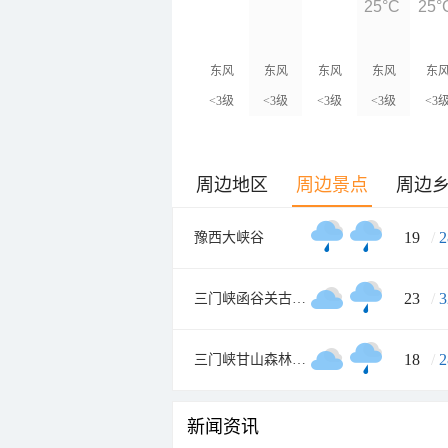
25°C
25°
东风
东风
东风
东风
东
<3级
<3级
<3级
<3级
<3
周边地区
周边景点
周边
19
/
2
豫西大峡谷
23
/
3
三门峡函谷关古文化旅游区
18
/
2
三门峡甘山森林公园
新闻资讯