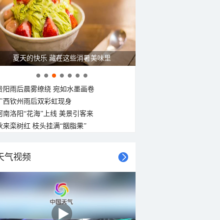
夏天的快乐 藏在这些消暑美味里
贵阳雨后晨雾缭绕 宛如水墨画卷
广西钦州雨后双彩虹现身
河南洛阳“花海”上线 美景引客来
秋来栾树红 枝头挂满“胭脂果”
天气视频