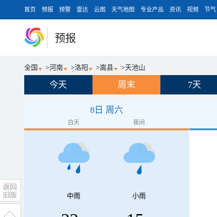
首页
预报
预警
雷达
云图
天气地图
专业产品
资讯
视频
节气
预报
全国
>
河南
>
洛阳
>
嵩县
>
天池山
今天
周末
7天
8日 周六
白天
夜间
中雨
小雨