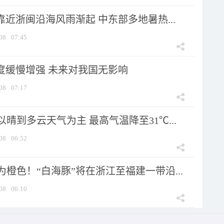
靠近浙闽沿海风雨渐起 中东部多地暑热...
08
07:45
强度缓慢增强 未来对我国无影响
08
07:17
晴到多云天气为主 最高气温降至31℃...
08
06:52
橙色！“白海豚”将在浙江至福建一带沿...
08
06:10