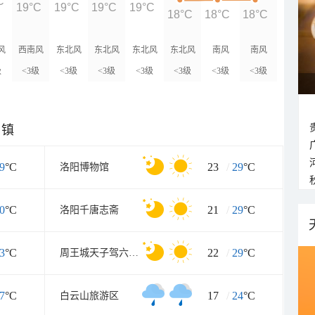
C
19°C
19°C
19°C
19°C
18°C
18°C
18°C
风
西南风
东北风
东北风
东北风
东北风
南风
南风
级
<3级
<3级
<3级
<3级
<3级
<3级
<3级
乡镇
9
°C
23
/
29
°C
洛阳博物馆
0
°C
21
/
29
°C
洛阳千唐志斋
3
°C
22
/
29
°C
周王城天子驾六博物馆
7
°C
17
/
24
°C
白云山旅游区