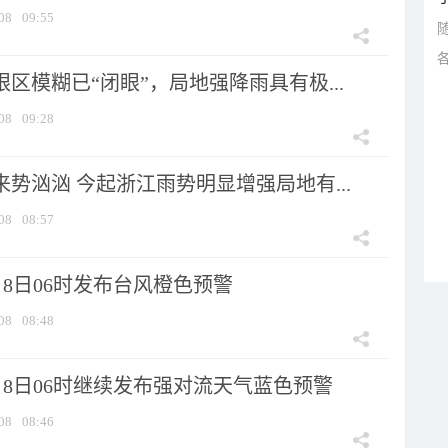
08
09:55
眼区模糊已“闭眼”，局地强降雨具有极...
08
09:28
来势汹汹 今起浙江雨势明显增强局地有...
08
08:57
8日06时发布台风橙色预警
08
08:48
月8日06时继续发布强对流天气蓝色预警
08
08:46