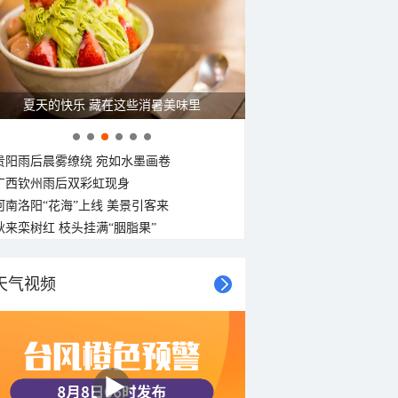
广西南宁：盛夏里的“绿野仙踪”
贵阳雨后晨雾缭绕 宛如水墨画卷
广西钦州雨后双彩虹现身
河南洛阳“花海”上线 美景引客来
秋来栾树红 枝头挂满“胭脂果”
天气视频