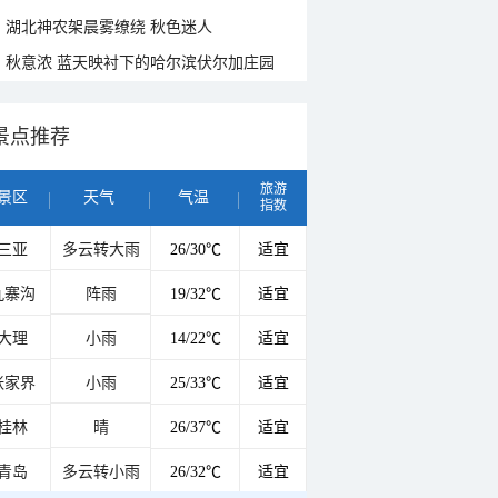
湖北神农架晨雾缭绕 秋色迷人
秋意浓 蓝天映衬下的哈尔滨伏尔加庄园
景点推荐
旅游
景区
天气
气温
指数
三亚
多云转大雨
26/30℃
适宜
九寨沟
阵雨
19/32℃
适宜
大理
小雨
14/22℃
适宜
张家界
小雨
25/33℃
适宜
桂林
晴
26/37℃
适宜
青岛
多云转小雨
26/32℃
适宜