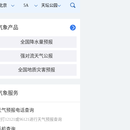
北京
5A
天坛公园
气象产品
全国降水量预报
强对流天气公报
全国地质灾害预报
气象服务
天气预报电话查询
打12121或96121进行天气预报查询
手机查询