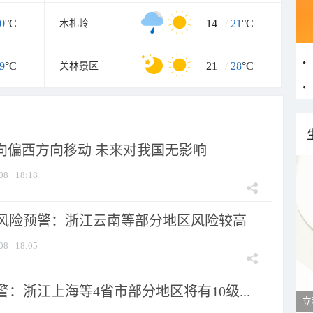
0
°C
14
/
21
°C
木札岭
9
°C
21
/
28
°C
关林景区
将向偏西方向移动 未来对我国无影响
08
18:18
风险预警：浙江云南等部分地区风险较高
08
18:05
：浙江上海等4省市部分地区将有10级...