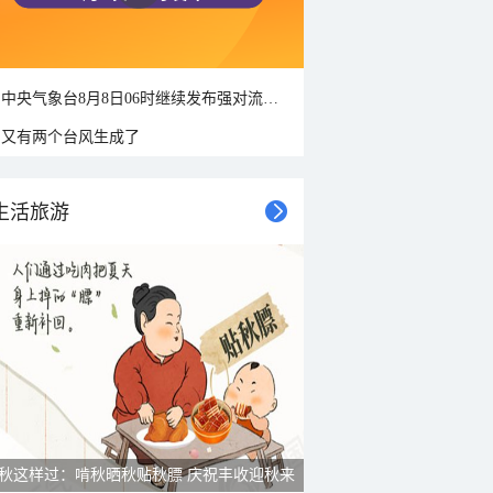
中央气象台8月8日06时继续发布强对流天气蓝色预警
又有两个台风生成了
生活旅游
雨后峨眉沟壑尽显 金顶显真容