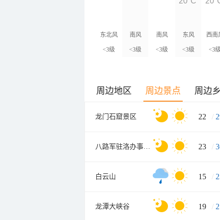
20°C
20°
东北风
南风
南风
东风
西南
<3级
<3级
<3级
<3级
<3
周边地区
周边景点
周边
22
/
2
龙门石窟景区
23
/
3
八路军驻洛办事处纪念馆
15
/
2
白云山
19
/
2
龙潭大峡谷