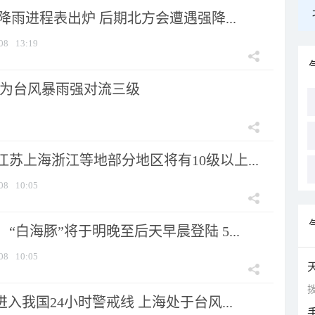
 降雨进程表出炉 后期北方会遭遇强降...
08
13:19
为台风暴雨强对流三级
苏上海浙江等地部分地区将有10级以上...
08
10:05
“白海豚”将于明晚至后天早晨登陆 5...
08
10:05
拨
进入我国24小时警戒线 上海处于台风...