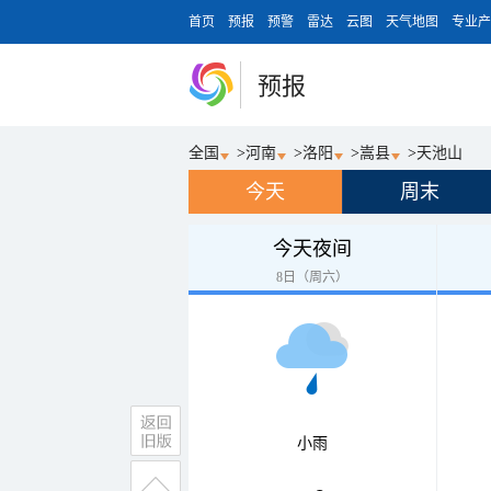
首页
预报
预警
雷达
云图
天气地图
专业产
预报
全国
>
河南
>
洛阳
>
嵩县
>
天池山
今天
周末
今天夜间
8日（周六）
小雨