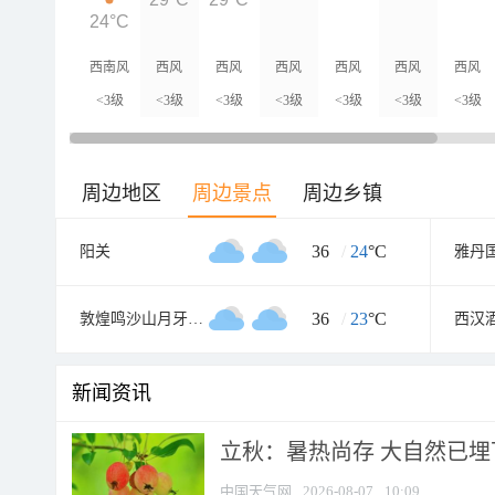
24°C
西南风
西风
西风
西风
西风
西风
西风
<3级
<3级
<3级
<3级
<3级
<3级
<3级
周边地区
周边景点
周边乡镇
36
/
24
°C
阳关
雅丹
36
/
23
°C
敦煌鸣沙山月牙泉风景名胜区
西汉
新闻资讯
立秋：暑热尚存 大自然已
中国天气网
2026-08-07
10:09