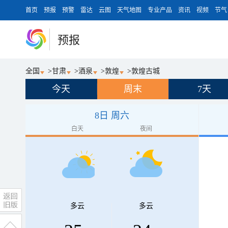
首页
预报
预警
雷达
云图
天气地图
专业产品
资讯
视频
节气
预报
全国
>
甘肃
>
酒泉
>
敦煌
>
敦煌古城
今天
周末
7天
8日 周六
白天
夜间
多云
多云