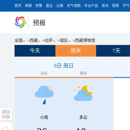
首页
预报
预警
雷达
云图
天气地图
专业产品
资讯
视频
节气
预报
全国
>
西藏
>
拉萨
>
城区
>
西藏博物馆
今天
周末
7天
9日 周日
白天
夜间
小雨
多云