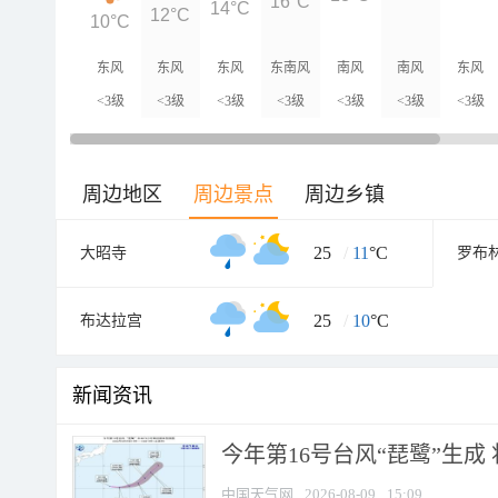
16°C
14°C
12°C
10°C
东风
东风
东风
东南风
南风
南风
东风
<3级
<3级
<3级
<3级
<3级
<3级
<3级
周边地区
周边景点
周边乡镇
25
/
11
°C
大昭寺
罗布
25
/
10
°C
布达拉宫
新闻资讯
今年第16号台风“琵鹭”生成 
中国天气网
2026-08-09
15:09