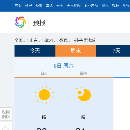
首页
预报
预警
雷达
云图
天气地图
专业产品
资讯
视频
节气
预报
全国
>
山东
>
滨州
>
惠民
>
孙子兵法城
今天
周末
7天
8日 周六
白天
夜间
晴
晴