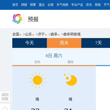
首页
预报
预警
雷达
云图
天气地图
专业产品
资讯
视频
节气
预报
全国
>
山东
>
济宁
>
曲阜
>
曲阜明故城
今天
周末
7天
8日 周六
白天
夜间
晴
晴