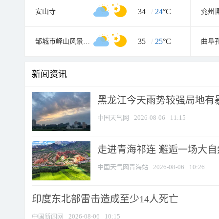
34
/
24
°C
安山寺
兖州
35
/
25
°C
邹城市峄山风景名胜区
新闻资讯
黑龙江今天雨势较强局地有暴
中国天气网
2026-08-06
11:15
走进青海祁连 邂逅一场大
中国天气网青海站
2026-08-06
10:26
印度东北部雷击造成至少14人死亡
中国新闻网
2026-08-06
10:15