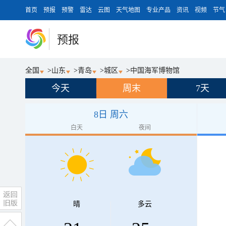
首页
预报
预警
雷达
云图
天气地图
专业产品
资讯
视频
节气
预报
全国
>
山东
>
青岛
>
城区
>
中国海军博物馆
今天
周末
7天
8日 周六
白天
夜间
晴
多云