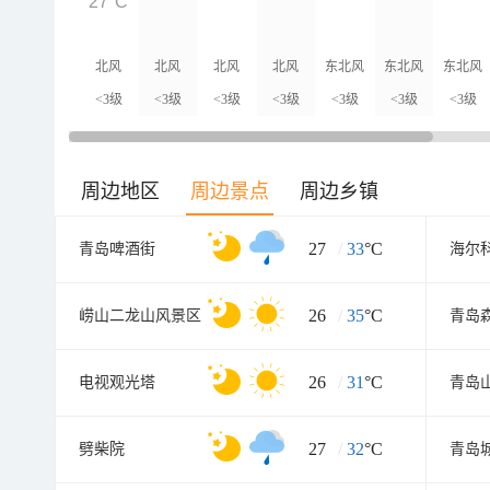
27°C
北风
北风
北风
北风
东北风
东北风
东北风
<3级
<3级
<3级
<3级
<3级
<3级
<3级
周边地区
周边景点
周边乡镇
27
/
33
°C
青岛啤酒街
海尔
26
/
35
°C
崂山二龙山风景区
26
/
31
°C
电视观光塔
青岛
27
/
32
°C
劈柴院
青岛