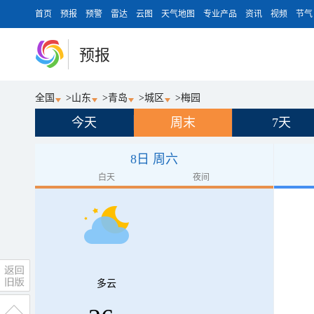
首页
预报
预警
雷达
云图
天气地图
专业产品
资讯
视频
节气
预报
全国
>
山东
>
青岛
>
城区
>
梅园
今天
周末
7天
8日 周六
白天
夜间
多云