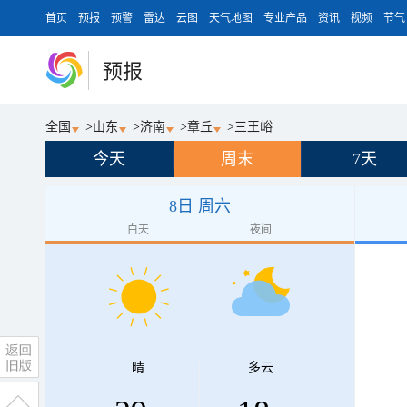
首页
预报
预警
雷达
云图
天气地图
专业产品
资讯
视频
节气
预报
全国
>
山东
>
济南
>
章丘
>
三王峪
今天
周末
7天
8日 周六
白天
夜间
晴
多云