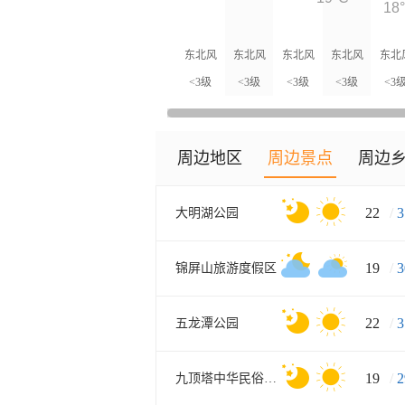
18
东北风
东北风
东北风
东北风
东北
<3级
<3级
<3级
<3级
<3
周边地区
周边景点
周边
22
/
3
大明湖公园
19
/
3
锦屏山旅游度假区
22
/
3
五龙潭公园
19
/
2
九顶塔中华民俗欢乐园