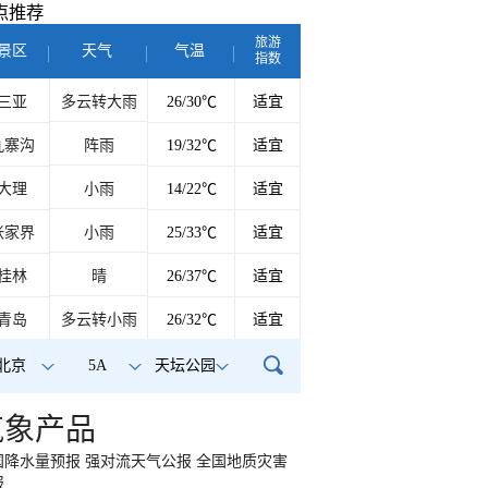
点推荐
旅游
景区
天气
气温
指数
三亚
多云转大雨
26/30℃
适宜
九寨沟
阵雨
19/32℃
适宜
大理
小雨
14/22℃
适宜
张家界
小雨
25/33℃
适宜
桂林
晴
26/37℃
适宜
青岛
多云转小雨
26/32℃
适宜
北京
5A
天坛公园
气象产品
国降水量预报
强对流天气公报
全国地质灾害
报