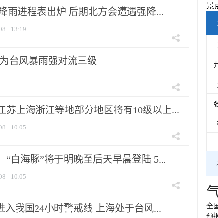
景
 降雨进程表出炉 后期北方会遭遇强降...
08
13:19
为台风暴雨强对流三级
苏上海浙江等地部分地区将有10级以上...
08
10:05
“白海豚”将于明晚至后天早晨登陆 5...
08
10:05
全
进入我国24小时警戒线 上海处于台风...
预