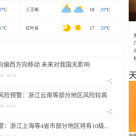
0
°C
18
/
29
°C
三王峪
1
°C
17
/
29
°C
红叶谷
将向偏西方向移动 未来对我国无影响
08
18:18
风险预警：浙江云南等部分地区风险较高
08
18:05
：浙江上海等4省市部分地区将有10级...
中