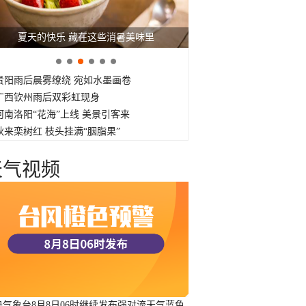
夏天的快乐 藏在这些消暑美味里
贵阳雨后晨雾缭绕 宛如水墨画卷
广西钦州雨后双彩虹现身
河南洛阳“花海”上线 美景引客来
秋来栾树红 枝头挂满“胭脂果”
天气视频
央气象台8月8日06时继续发布强对流天气蓝色