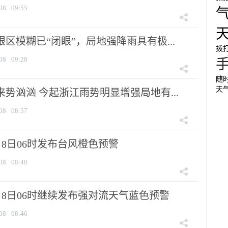
08
09:55
眼区模糊已“闭眼”，局地强降雨具有极...
拨打
08
09:28
随
天
来势汹汹 今起浙江雨势明显增强局地有...
08
08:57
8日06时发布台风橙色预警
08
08:48
月8日06时继续发布强对流天气蓝色预警
08
08:46