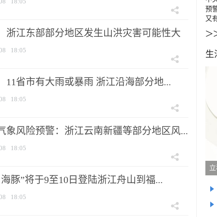
08
18:05
预
又
>
：浙江东部部分地区发生山洪灾害可能性大
08
18:05
生
11省市有大雨或暴雨 浙江沿海部分地...
08
18:05
气象风险预警：浙江云南新疆等部分地区风...
08
18:05
立
海豚”将于9至10日登陆浙江舟山到福...
08
18:05