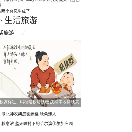
警
有两个台风生成了
>
生活旅游
活
旅游
秋这样过：啃秋晒秋贴秋膘 庆祝丰收迎秋来
湖北神农架晨雾缭绕 秋色迷人
秋意浓 蓝天映衬下的哈尔滨伏尔加庄园