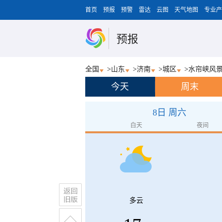
首页
预报
预警
雷达
云图
天气地图
专业产
预报
全国
>
山东
>
济南
>
城区
>
水帘峡风
今天
周末
8日 周六
白天
夜间
多云