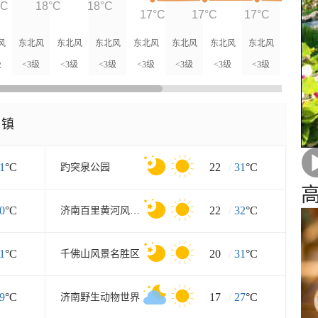
°C
18°C
18°C
17°C
17°C
17°C
17°
风
东北风
东北风
东北风
东北风
东北风
东北风
东北风
级
<3级
<3级
<3级
<3级
<3级
<3级
<3级
乡镇
1
°C
22
/
31
°C
趵突泉公园
0
°C
22
/
32
°C
济南百里黄河风景区东区
1
°C
20
/
31
°C
千佛山风景名胜区
9
°C
17
/
27
°C
济南野生动物世界