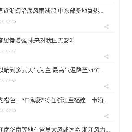
靠近浙闽沿海风雨渐起 中东部多地暑热...
08
07:45
强度缓慢增强 未来对我国无影响
08
07:17
晴到多云天气为主 最高气温降至31℃...
08
06:52
橙色！“白海豚”将在浙江至福建一带沿...
08
06:10
南华南等地有雷暴大风或冰雹 浙江风力...