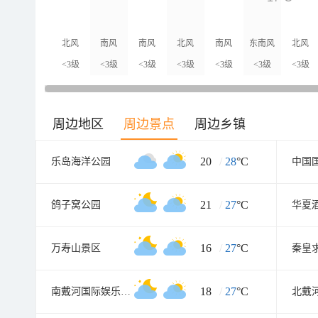
北风
南风
南风
北风
南风
东南风
北风
<3级
<3级
<3级
<3级
<3级
<3级
<3级
周边地区
周边景点
周边乡镇
20
/
28
°C
乐岛海洋公园
21
/
27
°C
鸽子窝公园
华夏
16
/
27
°C
万寿山景区
秦皇
18
/
27
°C
南戴河国际娱乐中心
北戴