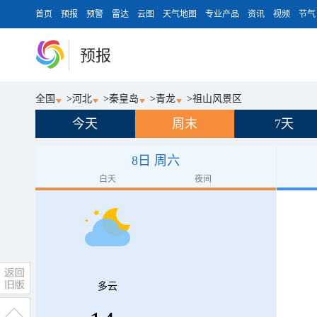
首页
预报
预警
雷达
云图
天气地图
专业产品
资讯
视频
节气
预报
全国
>
河北
>
秦皇岛
>
青龙
>
祖山风景区
今天
周末
7天
8日 周六
白天
夜间
多云