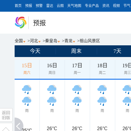
首页
预报
预警
雷达
云图
天气地图
专业产品
资讯
视频
节气
预报
全国
>
河北
>
秦皇岛
>
青龙
>
祖山风景区
今天
周末
7天
15日
16日
17日
18日
19
周六
周日
周一
周二
周
雨
雨
雨
雨
雨
26°C
26°C
26°C
26°
25°C
25°C