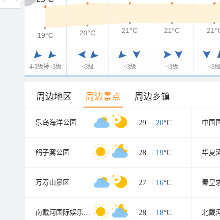
21°C
21°C
21°
20°C
19°C
19°C
4-5级转<3级
<3级
<3级
<3级
<3
周边地区
周边景点
周边乡镇
29
/
20
°C
乐岛海洋公园
28
/
19
°C
鸽子窝公园
华夏
27
/
16
°C
万寿山景区
秦皇
28
/
18
°C
南戴河国际娱乐中心
北戴