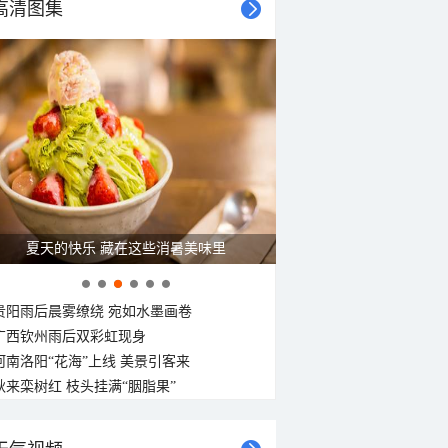
24°C
23°C
高清图集
22°C
21°C
21°C
21°C
20°C
20°C
东风
南风
北风
西北风
西北风
北风
北风
北风
<3级
<3级
<3级
<3级
<3级
<3级
<3级
<3级
夏天的快乐 藏在这些消暑美味里
贵阳雨后晨雾缭绕 宛如水墨画卷
广西钦州雨后双彩虹现身
河南洛阳“花海”上线 美景引客来
秋来栾树红 枝头挂满“胭脂果”