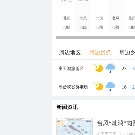
24°C
北风
北风
北风
北风
北
<3级
<3级
<3级
<3级
<3
周边地区
周边景点
周边
23
/
3
秦王湖旅游区
16
/
2
邢台峡谷群地质公园大峡谷景区
新闻资讯
台风“灿鸿”
中国天气网
2026-08-