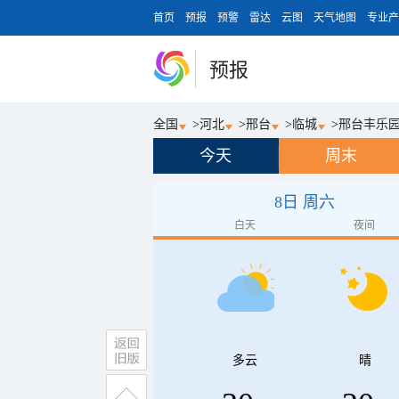
首页
预报
预警
雷达
云图
天气地图
专业产
预报
全国
>
河北
>
邢台
>
临城
>
邢台丰乐
今天
周末
8日 周六
白天
夜间
多云
晴