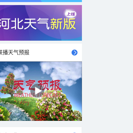
联播天气预报
21时
22时
23时
00时
01时
02时
03时
04时