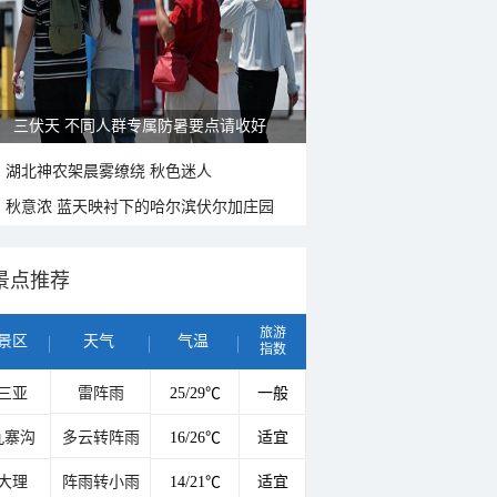
三伏天 不同人群专属防暑要点请收好
湖北神农架晨雾缭绕 秋色迷人
秋意浓 蓝天映衬下的哈尔滨伏尔加庄园
景点推荐
旅游
景区
天气
气温
指数
三亚
雷阵雨
25/29℃
一般
九寨沟
多云转阵雨
16/26℃
适宜
大理
阵雨转小雨
14/21℃
适宜