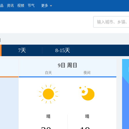
品
资讯
视频
节气
更多
园
7天
8-15天
9日 周日
白天
夜间
晴
晴