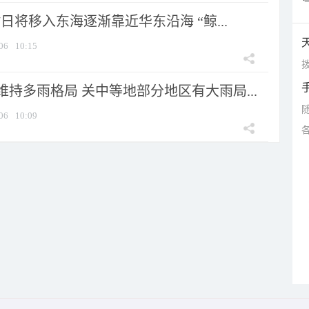
7日将移入东海逐渐靠近华东沿海 “鲸...
06
10:15
拨
持多雨格局 关中等地部分地区有大雨局...
06
10:09