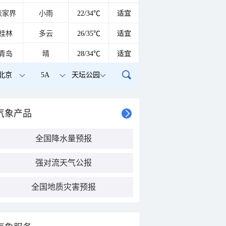
张家界
小雨
22/34℃
适宜
桂林
多云
26/35℃
适宜
青岛
晴
28/34℃
适宜
北京
5A
天坛公园
气象产品
全国降水量预报
强对流天气公报
全国地质灾害预报