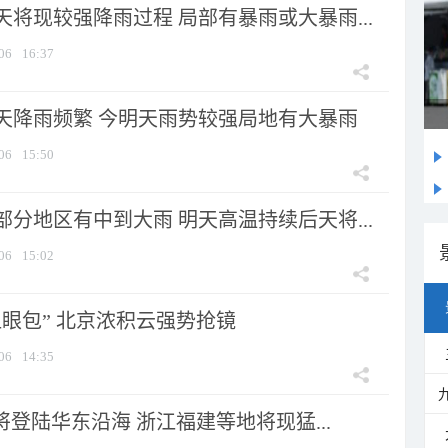
将现较强降雨过程 局部有暴雨或大暴雨...
06
16:37
天降雨频繁 今明天雨势较强局地有大暴雨
06
15:50
分地区有中到大雨 明天高温持续后天将...
06
15:02
显眼包” 北京浓积云强势抢镜
06
14:35
将登陆华东沿海 浙江福建等地将现猛...