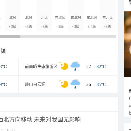
风
北风
北风
北风
东北风
东北风
东北风
东北风
东北风
级
<3级
<3级
<3级
<3级
<3级
3-4级
<3级
<3级
乡镇
3
°C
22
/
32
°C
前南峪生态旅游区
9
°C
26
/
35
°C
崆山白云洞
向西北方向移动 未来对我国无影响
06
18:17