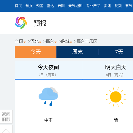
首页
预报
预警
雷达
云图
天气地图
专业产品
资讯
视频
节气
预报
全国
>
河北
>
邢台
>
临城
>
邢台丰乐园
今天
周末
7天
今天夜间
明天白天
7日（周五）
8日（周六）
中雨
晴