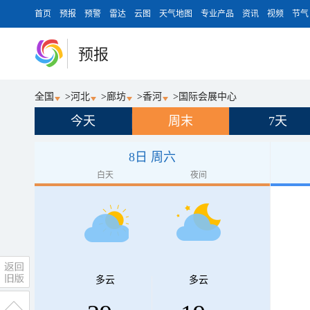
首页
预报
预警
雷达
云图
天气地图
专业产品
资讯
视频
节气
预报
全国
>
河北
>
廊坊
>
香河
>
国际会展中心
今天
周末
7天
8日 周六
白天
夜间
多云
多云