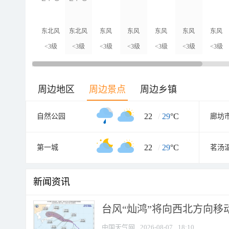
东北风
东北风
东风
东风
东风
东风
东风
<3级
<3级
<3级
<3级
<3级
<3级
<3级
周边地区
周边景点
周边乡镇
22
/
29
°C
自然公园
22
/
29
°C
第一城
茗汤
新闻资讯
台风“灿鸿”将向西北方向移
中国天气网
2026-08-07
18:10