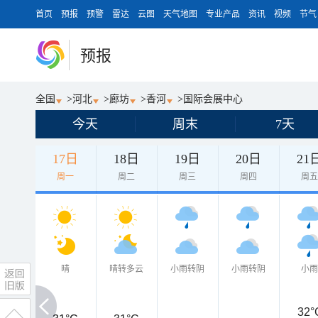
首页
预报
预警
雷达
云图
天气地图
专业产品
资讯
视频
节气
预报
全国
>
河北
>
廊坊
>
香河
>
国际会展中心
今天
周末
7天
17日
18日
19日
20日
21
周一
周二
周三
周四
周
晴
晴转多云
小雨转阴
小雨转阴
小
32°