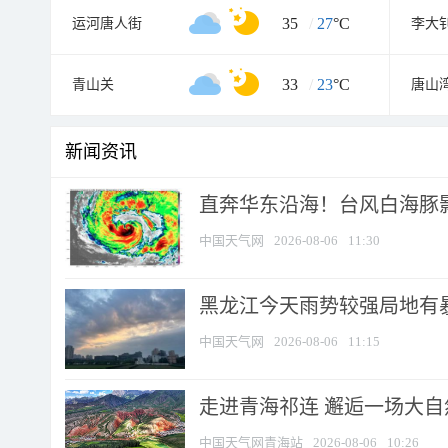
35
/
27
°C
运河唐人街
李大
33
/
23
°C
青山关
唐山
新闻资讯
直奔华东沿海！台风白海豚影
中国天气网
2026-08-06
11:30
黑龙江今天雨势较强局地有暴
中国天气网
2026-08-06
11:15
走进青海祁连 邂逅一场大
中国天气网青海站
2026-08-06
10:26