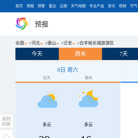
首页
预报
预警
雷达
云图
天气地图
专业产品
资讯
视频
节气
预报
全国
>
河北
>
唐山
>
迁安
>
白羊峪长城旅游区
今天
周末
7天
8日 周六
白天
夜间
多云
多云