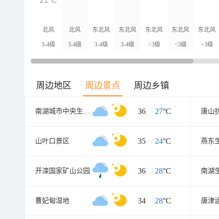
21°C
北风
北风
东北风
东北风
东北风
东北风
东北风
3-4级
3-4级
3-4级
3-4级
<3级
<3级
<3级
周边地区
周边景点
周边乡镇
36
/
27
°C
南湖城市中央生态公园
唐山
35
/
24
°C
山叶口景区
燕东
36
/
28
°C
开滦国家矿山公园
南湖
34
/
28
°C
曹妃甸湿地