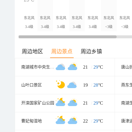
东北风
东北风
东北风
东北风
东北风
东北风
东北风
3-4级
3-4级
3-4级
3-4级
3-4级
<3级
<3级
周边地区
周边景点
周边乡镇
21
/
29
°C
南湖城市中央生态公园
唐山
19
/
28
°C
山叶口景区
燕东
21
/
29
°C
开滦国家矿山公园
南湖
22
/
29
°C
曹妃甸湿地