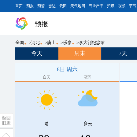
首页
预报
预警
雷达
云图
天气地图
专业产品
资讯
视频
节气
预报
全国
>
河北
>
唐山
>
乐亭
>
李大钊纪念馆
今天
周末
7天
8日 周六
白天
夜间
晴
多云