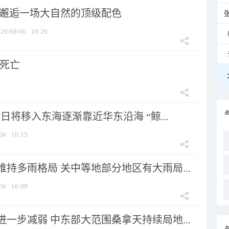
 邂逅一场大自然的顶级配色
26-08-06
10:26
人死亡
7日将移入东海逐渐靠近华东沿海 “鲸...
06
10:15
持多雨格局 关中等地部分地区有大雨局...
06
10:09
一步减弱 中东部大范围桑拿天持续局地...