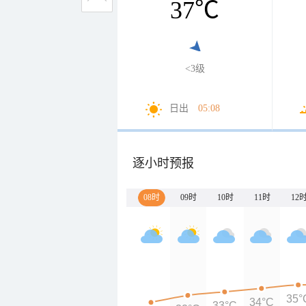
37
℃
<3级
日出
05:08
逐小时预报
08时
09时
10时
11时
12
35°
34°C
33°C