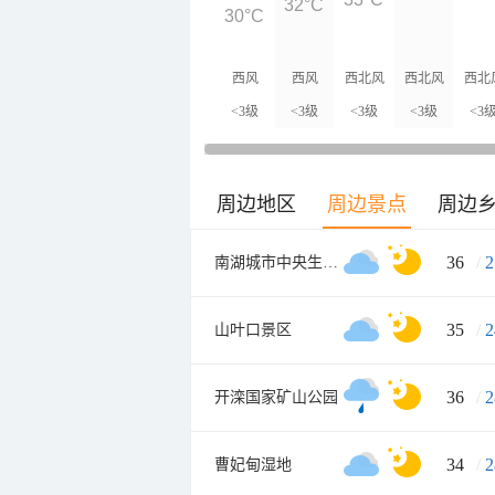
32°C
30°C
西风
西风
西北风
西北风
西北
<3级
<3级
<3级
<3级
<3
周边地区
周边景点
周边
36
/
2
南湖城市中央生态公园
35
/
2
山叶口景区
36
/
2
开滦国家矿山公园
34
/
2
曹妃甸湿地