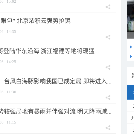
06
15:02
显眼包” 北京浓积云强势抢镜
06
14:35
将登陆华东沿海 浙江福建等地将现猛...
06
14:25
台风白海豚影响我国已成定局 即将进入...
06
11:30
较强局地有暴雨并伴强对流 明天降雨减...
06
11:15