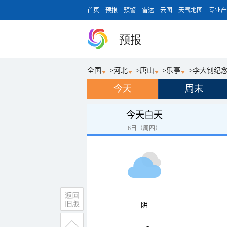
首页
预报
预警
雷达
云图
天气地图
专业产
预报
全国
>
河北
>
唐山
>
乐亭
>
李大钊纪
今天
周末
今天白天
6日（周四）
阴