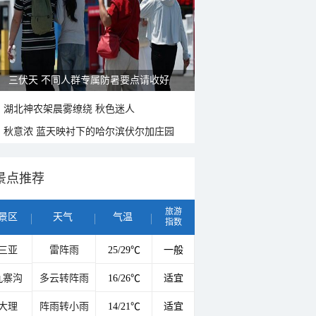
雨后峨眉沟壑尽显 金顶显真容
湖北神农架晨雾缭绕 秋色迷人
秋意浓 蓝天映衬下的哈尔滨伏尔加庄园
景点推荐
旅游
景区
天气
气温
指数
三亚
雷阵雨
25/29℃
一般
九寨沟
多云转阵雨
16/26℃
适宜
大理
阵雨转小雨
14/21℃
适宜