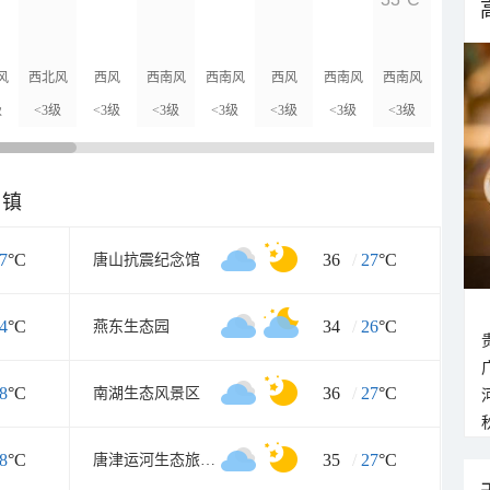
31°C
风
西北风
西风
西南风
西南风
西风
西南风
西南风
西风
级
<3级
<3级
<3级
<3级
<3级
<3级
<3级
<3级
乡镇
7
°C
36
/
27
°C
唐山抗震纪念馆
4
°C
34
/
26
°C
燕东生态园
8
°C
36
/
27
°C
南湖生态风景区
8
°C
35
/
27
°C
唐津运河生态旅游度假景区