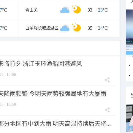
7
°C
33
/
23
°C
青山关
7
°C
35
/
24
°C
白羊峪长城旅游区
”来临前夕 浙江玉环渔船回港避风
06
17:06
天降雨频繁 今明天雨势较强局地有大暴雨
06
15:50
分地区有中到大雨 明天高温持续后天将...