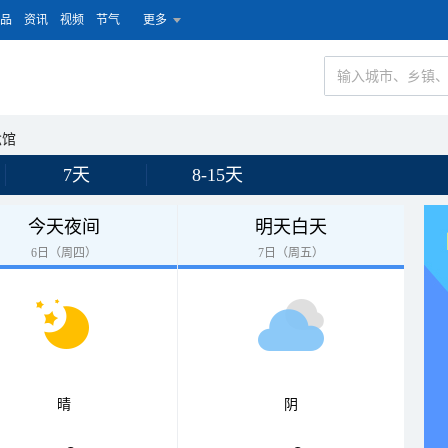
品
资讯
视频
节气
更多
念馆
7天
8-15天
今天夜间
明天白天
6日（周四）
7日（周五）
晴
阴