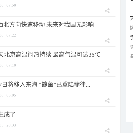
06
07:50
向西北方向快速移动 未来对我国无影响
拨
06
07:22
天北京高温闷热持续 最高气温可达36℃
06
07:10
7日将移入东海 “鲸鱼”已登陆菲律...
06
06:05
生成了
05
20:33