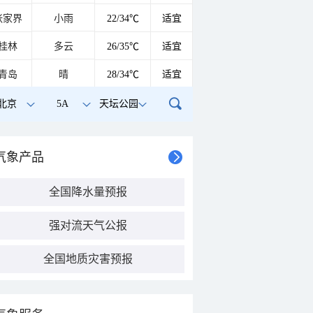
张家界
小雨
22/34℃
适宜
桂林
多云
26/35℃
适宜
青岛
晴
28/34℃
适宜
北京
5A
天坛公园
气象产品
全国降水量预报
强对流天气公报
全国地质灾害预报