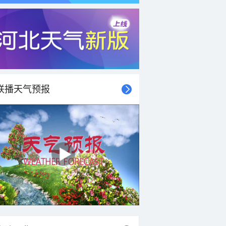
联播天气预报
21时
22时
23时
00时
01时
02时
03时
04时