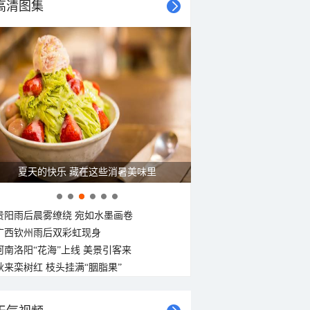
高清图集
30°C
30°C
29°C
29°C
28°C
28°C
28°C
27°C
西南风
西南风
西风
西南风
西风
西北风
西北风
西北风
<3级
<3级
<3级
<3级
<3级
<3级
<3级
<3级
广西南宁：盛夏里的“绿野仙踪”
贵阳雨后晨雾缭绕 宛如水墨画卷
广西钦州雨后双彩虹现身
河南洛阳“花海”上线 美景引客来
秋来栾树红 枝头挂满“胭脂果”