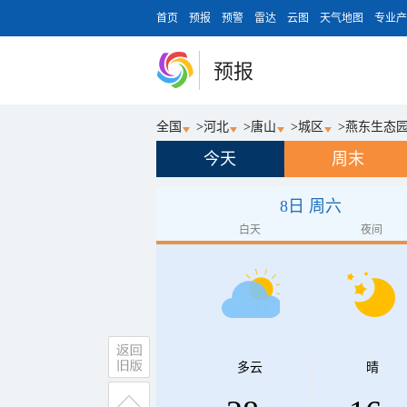
首页
预报
预警
雷达
云图
天气地图
专业产
预报
全国
>
河北
>
唐山
>
城区
>
燕东生态
今天
周末
8日 周六
白天
夜间
多云
晴