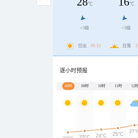
28
16
℃
℃
<3级
<3级
日出
05:12
日落
1
逐小时预报
08时
09时
10时
11时
12
27°
25°C
24°C
23°C