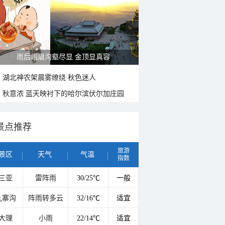
雨后峨眉沟壑尽显 金顶显真容
湖北神农架晨雾缭绕 秋色迷人
秋意浓 蓝天映衬下的哈尔滨伏尔加庄园
景点推荐
旅游
景区
天气
气温
指数
三亚
雷阵雨
30/25℃
一般
九寨沟
阵雨转多云
32/16℃
适宜
大理
小雨
22/14℃
适宜