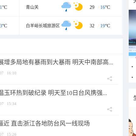
1
°C
29
/
16
°C
青山关
3
°C
32
/
19
°C
白羊峪长城旅游区
增多局地有暴雨到大暴雨 明天中南部高...
07
16:10
玉环热到破纪录 明天至10日台风携强...
07
15:34
”逼近 直击浙江各地防台风一线现场
07
15:26