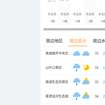
22°C
东北风
东北风
东北风
东北风
东北
<3级
<3级
<3级
<3级
<3
周边地区
周边景点
周边
35
/
2
南湖城市中央生态公园
33
/
1
山叶口景区
35
/
2
南湖生态风景区
34
/
2
唐津运河生态旅游度假景区