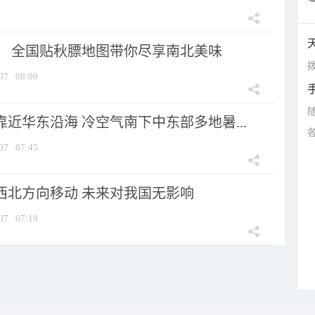
节！ 全国贴秋膘地图带你尽享南北美味
拨
07
08:00
靠近华东沿海 冷空气南下中东部多地暑...
07
07:45
向西北方向移动 未来对我国无影响
07
07:19