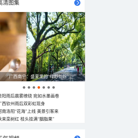
22°C
21°C
高清图集
20°C
20°C
19°C
19°C
19°C
18°C
东北风
东北风
东风
东北风
东北风
东北风
东北风
东北风
<3级
<3级
<3级
<3级
<3级
<3级
<3级
<3级
广西南宁：盛夏里的“绿野仙踪”
贵阳雨后晨雾缭绕 宛如水墨画卷
广西钦州雨后双彩虹现身
河南洛阳“花海”上线 美景引客来
秋来栾树红 枝头挂满“胭脂果”