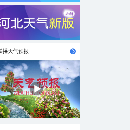
联播天气预报
21时
22时
23时
00时
01时
02时
03时
04时