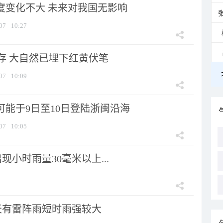
强度变化不大 未来对我国无影响
07
10:27
存 大自然已埋下红黄伏笔
07
10:09
可能于9日至10日登陆浙闽沿海
07
10:05
小时雨量30毫米以上...
天有雷阵雨短时雨强较大