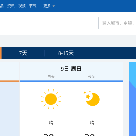
品
资讯
视频
节气
更多
园
7天
8-15天
9日 周日
白天
夜间
晴
晴