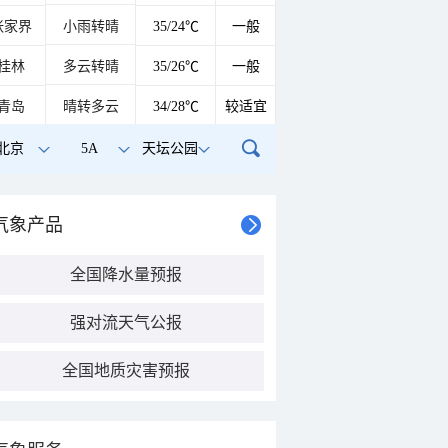
张家界
小雨转晴
35/24℃
一般
桂林
多云转晴
35/26℃
一般
青岛
晴转多云
34/28℃
较适宜
北京
5A
天坛公园
气象产品
全国降水量预报
强对流天气公报
全国地质灾害预报