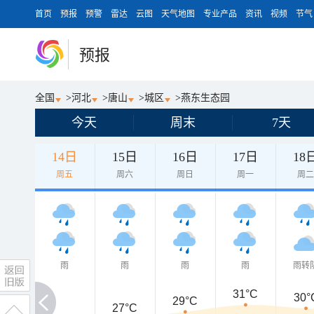
首页
预报
预警
雷达
云图
天气地图
专业产品
资讯
视频
节气
预报
全国
>
河北
>
唐山
>
城区
>
燕东生态园
今天
周末
7天
14日
15日
16日
17日
18
周五
周六
周日
周一
周
雨
雨
雨
雨
雨转
31°C
30°
29°C
27°C