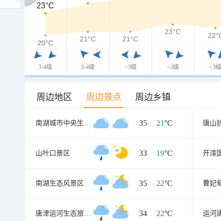
23°C
23°C
23°C
22°
21°C
21°C
20°C
20°C
3-4级
3-4级
<3级
<3级
<3
周边地区
周边景点
周边乡镇
35
/
21
°C
南湖城市中央生态公园
唐山
33
/
19
°C
山叶口景区
开滦
35
/
22
°C
南湖生态风景区
曹妃
34
/
22
°C
唐津运河生态旅游度假景区
运河