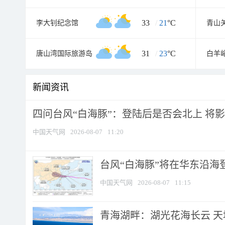
33
/
21
°C
李大钊纪念馆
青山
31
/
23
°C
唐山湾国际旅游岛
白羊
新闻资讯
四问台风“白海豚”：登陆后是否会北上 将影响
中国天气网
2026-08-07
11:20
台风“白海豚”将在华东沿海
中国天气网
2026-08-07
11:15
青海湖畔：湖光花海长云 