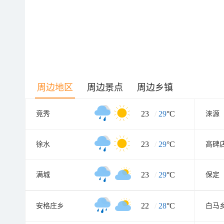
周边地区
周边景点
周边乡镇
23
/
29
°C
竞秀
涞源
23
/
29
°C
徐水
高碑
23
/
29
°C
满城
保定
22
/
28
°C
安格庄乡
白马