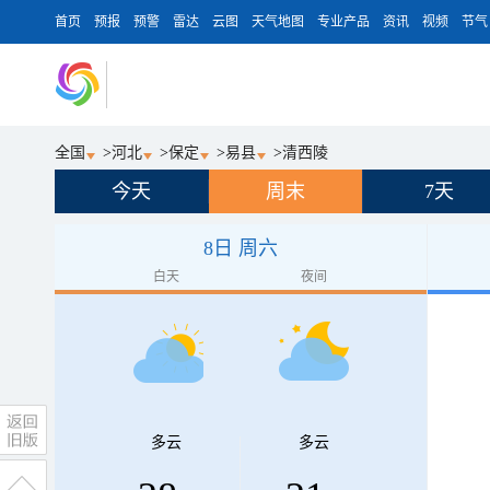
首页
预报
预警
雷达
云图
天气地图
专业产品
资讯
视频
节气
全国
>
河北
>
保定
>
易县
>
清西陵
今天
周末
7天
8日 周六
白天
夜间
多云
多云