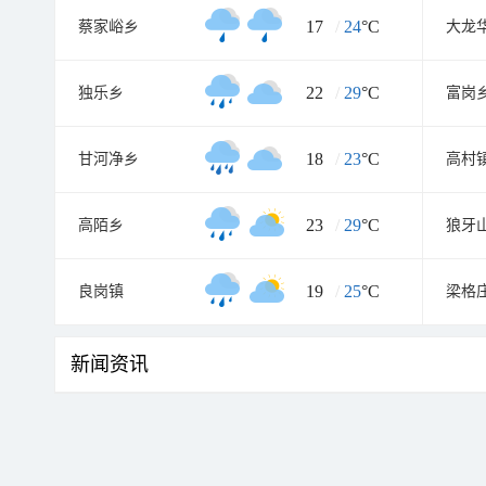
17
/
24
°C
蔡家峪乡
大龙
22
/
29
°C
独乐乡
富岗
18
/
23
°C
甘河净乡
高村
23
/
29
°C
高陌乡
狼牙
19
/
25
°C
良岗镇
梁格
新闻资讯