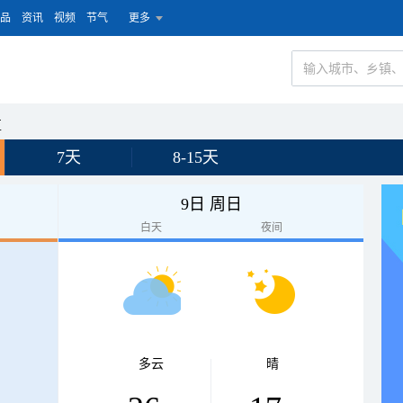
品
资讯
视频
节气
更多
区
7天
8-15天
9日 周日
白天
夜间
多云
晴