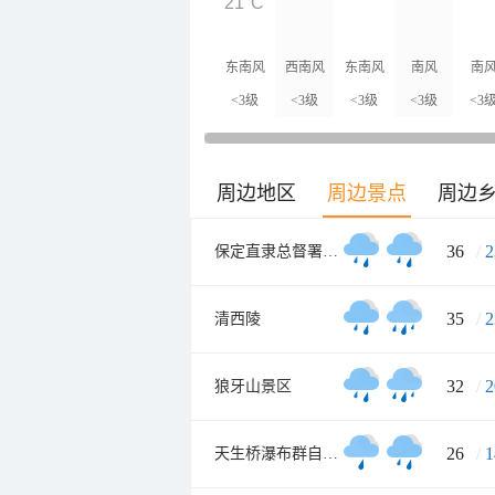
21°C
东南风
西南风
东南风
南风
南
<3级
<3级
<3级
<3级
<3
周边地区
周边景点
周边
36
/
2
保定直隶总督署博物馆
35
/
2
清西陵
32
/
2
狼牙山景区
26
/
1
天生桥瀑布群自然风景区