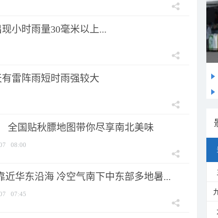
小时雨量30毫米以上...
天有雷阵雨短时雨强较大
节！ 全国贴秋膘地图带你尽享南北美味
07
08:00
靠近华东沿海 冷空气南下中东部多地暑...
07
07:45