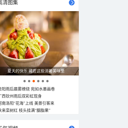
21°C
高清图集
20°C
20°C
19°C
18°C
18°C
18°C
18°C
南风
南风
南风
南风
南风
南风
南风
南风
<3级
<3级
<3级
<3级
<3级
<3级
<3级
<3级
夏天的快乐 藏在这些消暑美味里
贵阳雨后晨雾缭绕 宛如水墨画卷
广西钦州雨后双彩虹现身
河南洛阳“花海”上线 美景引客来
秋来栾树红 枝头挂满“胭脂果”