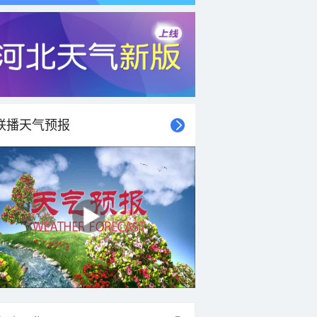
联播天气预报
21时
22时
23时
00时
01时
02时
03时
04时