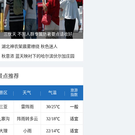
三伏天 不同人群专属防暑要点请收好
湖北神农架晨雾缭绕 秋色迷人
秋意浓 蓝天映衬下的哈尔滨伏尔加庄园
景点推荐
旅游
景区
天气
气温
指数
三亚
雷阵雨
30/25℃
一般
九寨沟
阵雨转多云
32/18℃
适宜
大理
小雨
22/14℃
适宜