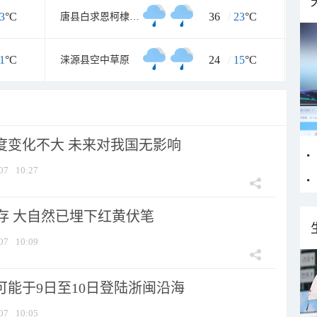
3
°C
36
/
23
°C
唐县白求恩柯棣华纪念馆
1
°C
24
/
15
°C
涞源县空中草原
强度变化不大 未来对我国无影响
07
10:27
存 大自然已埋下红黄伏笔
07
10:09
可能于9日至10日登陆浙闽沿海
07
10:05