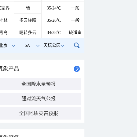
张家界
晴
35/24℃
一般
桂林
多云转晴
35/26℃
一般
青岛
晴转多云
34/28℃
较适宜
北京
5A
天坛公园
气象产品
全国降水量预报
强对流天气公报
全国地质灾害预报