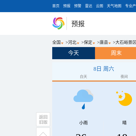
首页
预报
预警
雷达
云图
天气地图
专业产
预报
全国
>
河北
>
保定
>
唐县
>
大石峪景
今天
周末
8日 周六
白天
夜间
小雨
晴