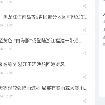
06
18:05
黑龙江海南岛等5省区部分地区可能发生...
拨
06
18:05
黄色 “白海豚”或登陆浙江福建一带沿...
06
18:05
”来临前夕 浙江玉环渔船回港避风
06
17:06
将现较强降雨过程 局部有暴雨或大暴雨...
06
16:37