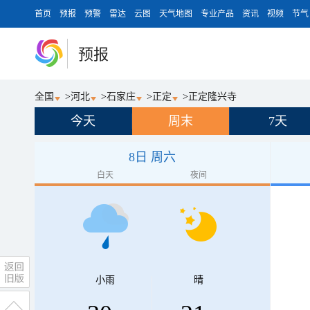
首页
预报
预警
雷达
云图
天气地图
专业产品
资讯
视频
节气
预报
全国
>
河北
>
石家庄
>
正定
>
正定隆兴寺
今天
周末
7天
8日 周六
白天
夜间
小雨
晴