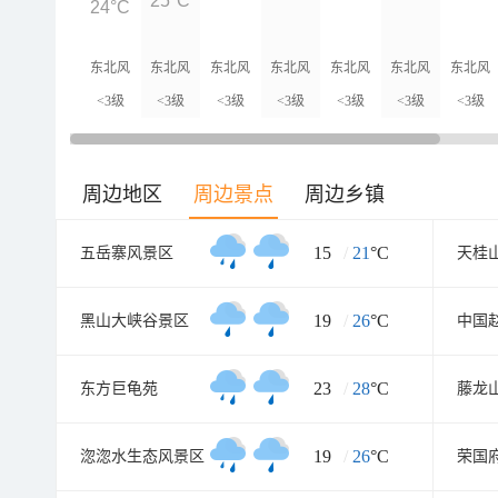
25°C
24°C
东北风
东北风
东北风
东北风
东北风
东北风
东北风
<3级
<3级
<3级
<3级
<3级
<3级
<3级
周边地区
周边景点
周边乡镇
15
/
21
°C
五岳寨风景区
天桂
19
/
26
°C
黑山大峡谷景区
中国
23
/
28
°C
东方巨龟苑
藤龙
19
/
26
°C
淴淴水生态风景区
荣国