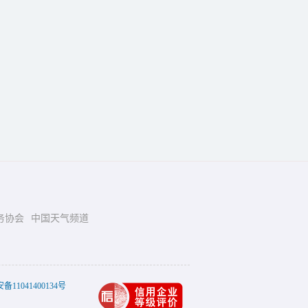
务协会
中国天气频道
11041400134号