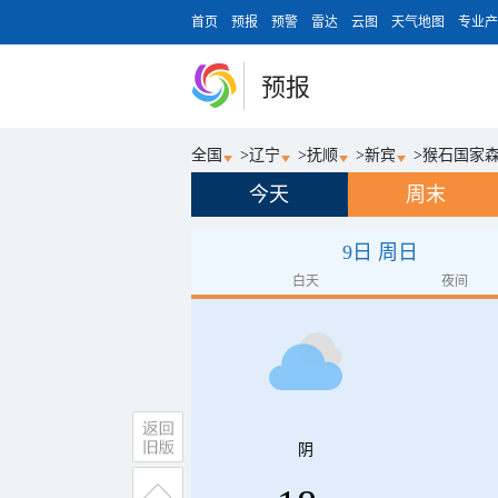
首页
预报
预警
雷达
云图
天气地图
专业产
预报
全国
>
辽宁
>
抚顺
>
新宾
>
猴石国家
今天
周末
9日 周日
白天
夜间
阴