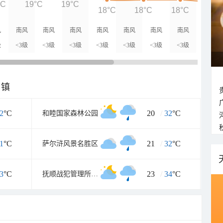
°C
19°C
19°C
18°C
18°C
18°C
18°
风
南风
南风
南风
南风
南风
南风
南风
级
<3级
<3级
<3级
<3级
<3级
<3级
<3级
乡镇
2
°C
20
/
32
°C
和睦国家森林公园
1
°C
21
/
32
°C
萨尔浒风景名胜区
3
°C
23
/
34
°C
抚顺战犯管理所旧址