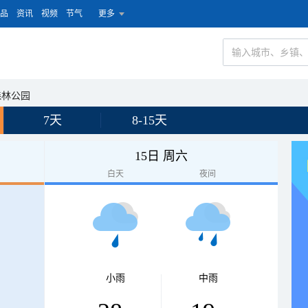
品
资讯
视频
节气
更多
森林公园
7天
8-15天
15日 周六
白天
夜间
小雨
中雨