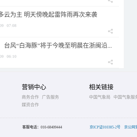
多云为主 明天傍晚起雷阵雨再次来袭
09
07:08
台风“白海豚”将于今晚至明晨在浙闽沿...
09
06:10
营销中心
相关链接
商务合作
广告服务
中国气象局
中国气象服
媒资合作
客服电话：
010-68409444
京ICP证010385-2号
京公网安备