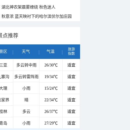
湖北神农架晨雾缭绕 秋色迷人
秋意浓 蓝天映衬下的哈尔滨伏尔加庄园
景点推荐
旅游
景区
天气
气温
指数
三亚
多云转中雨
26/30℃
适宜
九寨沟
多云转雷阵雨
19/34℃
适宜
大理
小雨
15/24℃
适宜
张家界
晴
22/34℃
适宜
桂林
多云
26/37℃
适宜
青岛
小雨
27/29℃
适宜