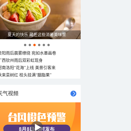
C
夏天的快乐 藏在这些消暑美味里
贵阳雨后晨雾缭绕 宛如水墨画卷
广西钦州雨后双彩虹现身
河南洛阳“花海”上线 美景引客来
秋来栾树红 枝头挂满“胭脂果”
天气视频