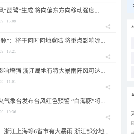
风“琵鹭”生成 将向偏东方向移动强度...
09
15:09
豚”：将于何时何地登陆 将重点影响哪...
09
13:21
影响增强 浙江局地有特大暴雨阵风可达...
09
11:01
气象台发布台风红色预警 “白海豚”将...
09
10:36
拨
浙江上海等6省市有大暴雨 浙江部分地...