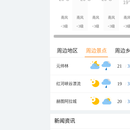
19
南风
南风
南风
南风
南
<3级
<3级
<3级
<3级
<3
周边地区
周边景点
周边
21
/
3
元帅林
19
/
3
红河峡谷漂流
20
/
3
赫图阿拉城
新闻资讯