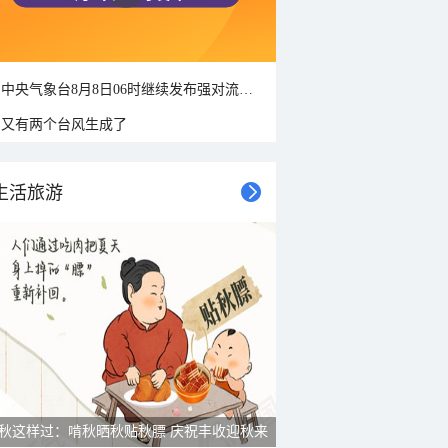
中央气象台8月8日06时继续发布强对流天气蓝色预警
又有两个台风生成了
生活旅游
秋这样过：啃秋晒秋贴秋膘 庆祝丰收迎秋来